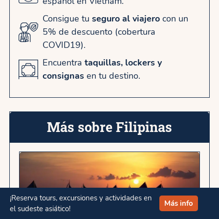
español en Vietnam.
Consigue tu
seguro al viajero
con un
5% de descuento (cobertura
COVID19).
Encuentra
taquillas, lockers y
consignas
en tu destino.
Más sobre Filipinas
¡Reserva tours, excursiones y actividades en
Más info
el sudeste asiático!
Boracay, Filipinas: guía completa para