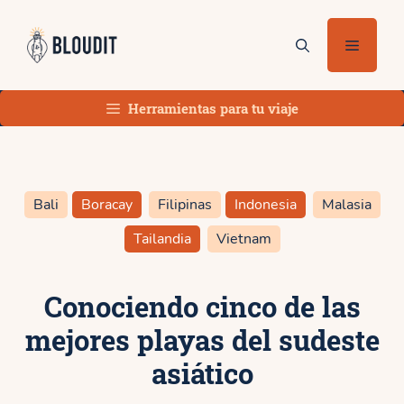
Saltar
al
Menú
contenido
Herramientas para tu viaje
Bali
Boracay
Filipinas
Indonesia
Malasia
Tailandia
Vietnam
Conociendo cinco de las
mejores playas del sudeste
asiático