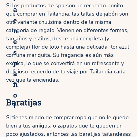
Si los productos de spa son un recuerdo bonito
a
que comprar en Tailandia, las tallas de jabón son
e
otra variante chulísima dentro de la misma
n
categoría de regalo. Vienen en diferentes formas,
tamaños y estilos, desde una completa (y
e
compleja) flor de loto hasta una delicada flor azul
s
con una mariquita. Su fragancia es aún más
p
exótica, lo que se convertirá en un refrescante y
delicioso recuerdo de tu viaje por Tailandia cada
a
vez que la enciendas.
ñ
o
Baratijas
l
Si tienes miedo de comprar ropa que no le quede
bien a tus amigos, o zapatos que te queden un
poco ajustados, entonces las baratijas tailandesas