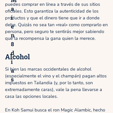
puedes comprar en línea a través de sus sitios
a
oficiales. Esto garantiza la autenticidad de los
i
productos y que el dinero tiene que ir a donde
debe. Quizás no sea tan «real» como comprarlo en
e
persona, pero seguro te sentirás mejor sabiendo
n
que la recompensa la gana quien la merece.
8
d
Alcohol
í
Si bien las marcas occidentales de alcohol
a
(especialmente el vino y el champán) pagan altos
s
impuestos en Tailandia (y, por lo tanto, son
extremadamente caras), vale la pena llevarse a
casa las opciones locales.
En Koh Samui busca el ron Magic Alambic, hecho