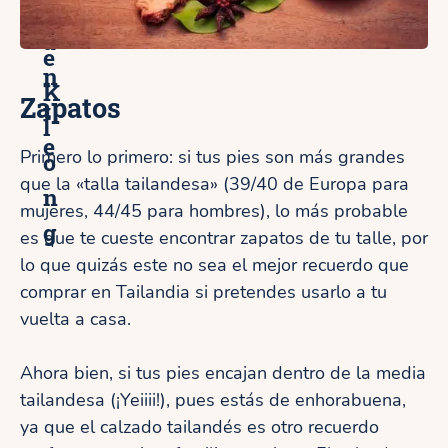
t
a
a
e
n
K
Zapatos
t
l
e
Primero lo primero: si tus pies son más grandes
o
que la «talla tailandesa» (39/40 de Europa para
n
mujeres, 44/45 para hombres), lo más probable
g
es que te cueste encontrar zapatos de tu talle, por
lo que quizás este no sea el mejor recuerdo que
comprar en Tailandia si pretendes usarlo a tu
vuelta a casa.
Ahora bien, si tus pies encajan dentro de la media
tailandesa (¡Yeiiii!), pues estás de enhorabuena,
ya que el calzado tailandés es otro recuerdo