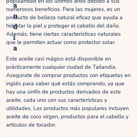
popularidad en los últimos años debido a sus
a
numerosos beneficios. Para las mujeres, es un
n
producto de belleza natural eficaz que ayuda a
d
hidratar la piel y proteger el cabello del daño.
Además, tiene ciertas características naturales
i
que le permiten actuar como protector solar.
a
Este aceite casi mágico está disponible en
prácticamente cualquier ciudad de Tailandia.
Asegúrate de comprar productos con etiquetas en
inglés para saber qué estás comprando, ya que
hay una sinfín de productos derivados de este
aceite, cada uno con sus características y
utilidades. Los productos más populares incluyen
aceite de coco virgen, productos para el cabello y
artículos de tocador.