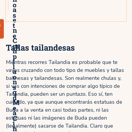
o
a
s
e
t
s
n
e
C
m
Tallas tailandesas
h
p
i
Mientras recorres Tailandia es probable que te
l
vayas cruzando con todo tipo de muebles y tallas
a
o
balinesas y tailandesas. Son realmente chulas y,
n
si vas con intenciones de comprar algo típico de
s
g
Tailandia, pueden ser un puntazo. Eso sí, ten
d
M
cuidado, ya que aunque encontrarás estatuas de
e
Buda a la venta en casi todas partes, ni las
a
C
estatuas ni las imágenes de Buda pueden
i
(legalmente) sacarse de Tailandia. Claro que
h