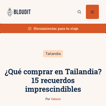
Saltar
al
Menú
contenido
Herramientas para tu viaje
Tailandia
¿Qué comprar en Tailandia?
15 recuerdos
imprescindibles
Por
Valerio