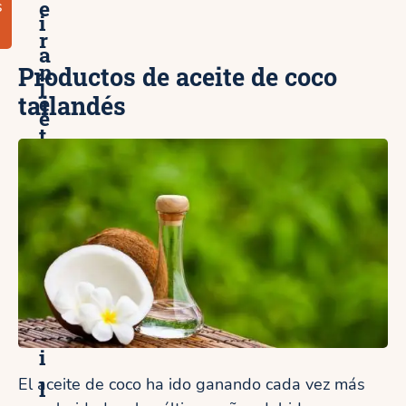
e
s
i
r
a
n
Productos de aceite de coco
j
e
tailandés
e
t
p
a
r
a
T
a
i
El aceite de coco ha ido ganando cada vez más
l