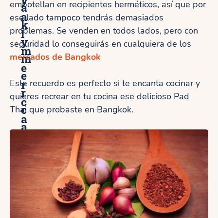
embotellan en recipientes herméticos, así que por
a
a
ese lado tampoco tendrás demasiados
k
problemas. Se venden en todos lados, pero con
l
y
seguridad lo conseguirás en cualquiera de los
m
m
mercados de Bangkok
e
e
r
Este recuerdo es perfecto si te encanta cocinar y
r
quieres recrear en tu cocina ese delicioso Pad
c
c
Thai que probaste en Bangkok.
a
a
d
d
o
o
f
d
l
e
o
M