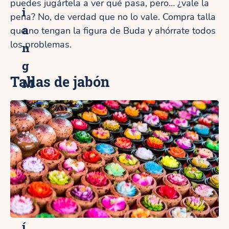
puedes jugártela a ver qué pasa, pero… ¿vale la
i
pena? No, de verdad que no lo vale. Compra talla
a
que no tengan la figura de Buda y ahórrate todos
los problemas.
n
g
Tallas de jabón
M
a
i
c
o
n
g
u
í