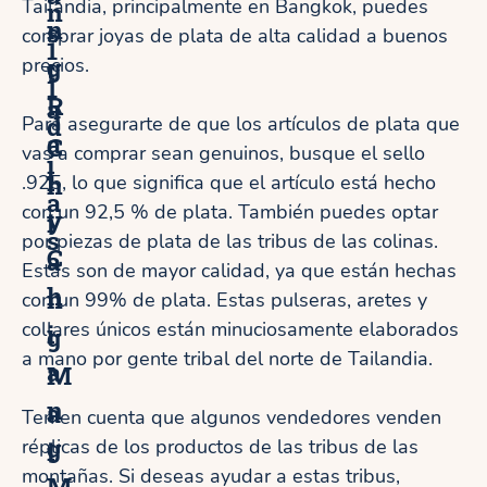
Tailandia, principalmente en Bangkok, puedes
n
n
s
comprar joyas de plata de alta calidad a buenos
1
g
precios.
t
1
R
a
d
Para asegurarte de que los artículos de plata que
a
C
vas a comprar sean genuinos, busque el sello
í
i
h
.925, lo que significa que el artículo está hecho
a
con un 92,5 % de plata. También puedes optar
y
i
s
por piezas de plata de las tribus de las colinas.
C
a
Estas son de mayor calidad, ya que están hechas
h
n
con un 99% de plata. Estas pulseras, aretes y
collares únicos están minuciosamente elaborados
i
g
a mano por gente tribal del norte de Tailandia.
a
M
n
a
Ten en cuenta que algunos vendedores venden
g
réplicas de los productos de las tribus de las
i
montañas. Si deseas ayudar a estas tribus,
M