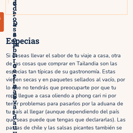
d
e
d
e
l
o
s
D
a
s
a
s
o
Especias
m
F
b
n
l
Si deseas llevar el sabor de tu viaje a casa, otra
r
de las cosas que comprar en Tailandia son las
o
o
e
especias tan típicas de su gastronomía. Estas
e
r
vienen secas y en paquetes sellados al vacío, por
l
n
e
lo que no tendrás que preocuparte por que tu
a
S
ropa llegue a casa oliendo a phong cari ni por
s
v
tener problemas para pasarlos por la aduana de
a
í
tu país al llegar (aunque dependiendo del país
d
que seas puede que tengas que declararlas). Las
a
u
pastas de chile y las salsas picantes también se
y