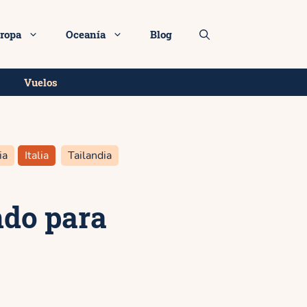
Más info
ropa
Oceanía
Blog
Vuelos
ia
Italia
Tailandia
ndo para