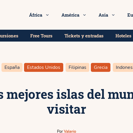
ours, excursiones y entradas en tu próximo destino!
África
América
Asia
Eu
cursiones
Free Tours
Tickets y entradas
Hoteles
España
Estados Unidos
Filipinas
Grecia
Indones
as mejores islas del mu
visitar
Por
Valerio