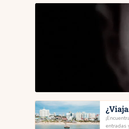
¿Viaj
¡Encuentra
entradas 