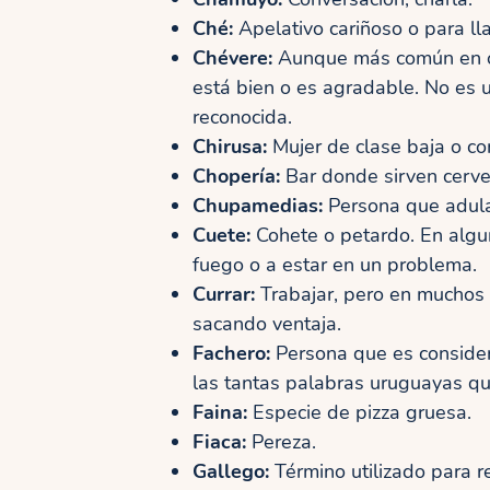
Ché:
Apelativo cariñoso o para ll
Chévere:
Aunque más común en otr
está bien o es agradable. No es 
reconocida.
Chirusa:
Mujer de clase baja o co
Chopería:
Bar donde sirven cervez
Chupamedias:
Persona que adula 
Cuete:
Cohete o petardo. En algu
fuego o a estar en un problema.
Currar:
Trabajar, pero en muchos 
sacando ventaja.
Fachero:
Persona que es consider
las tantas palabras uruguayas qu
Faina:
Especie de pizza gruesa.
Fiaca:
Pereza.
Gallego:
Término utilizado para r