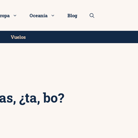
ás info
ropa
Oceanía
Blog
Vuelos
s, ¿ta, bo?