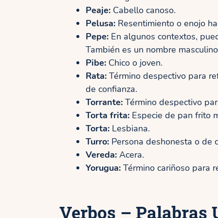
Peaje:
Cabello canoso.
Pelusa:
Resentimiento o enojo hac
Pepe:
En algunos contextos, pued
También es un nombre masculino
Pibe:
Chico o joven.
Rata:
Término despectivo para ref
de confianza.
Torrante:
Término despectivo para 
Torta frita:
Especie de pan frito 
Torta:
Lesbiana.
Turro:
Persona deshonesta o de c
Vereda:
Acera.
Yorugua:
Término cariñoso para re
Verbos – Palabras