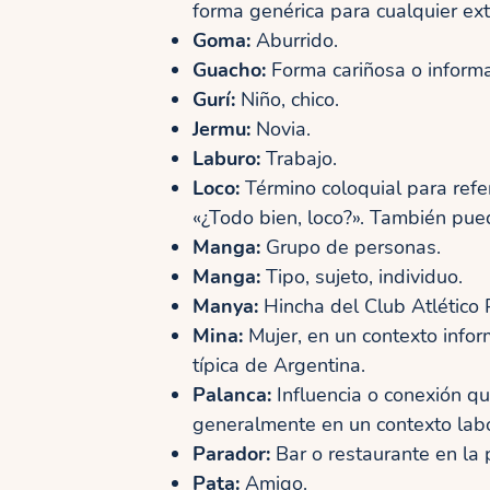
forma genérica para cualquier ext
Goma:
Aburrido.
Guacho:
Forma cariñosa o informal 
Gurí:
Niño, chico.
Jermu:
Novia.
Laburo:
Trabajo.
Loco:
Término coloquial para refer
«¿Todo bien, loco?». También puede
Manga:
Grupo de personas.
Manga:
Tipo, sujeto, individuo.
Manya:
Hincha del Club Atlético 
Mina:
Mujer, en un contexto info
típica de Argentina.
Palanca:
Influencia o conexión qu
generalmente en un contexto labor
Parador:
Bar o restaurante en la 
Pata:
Amigo.