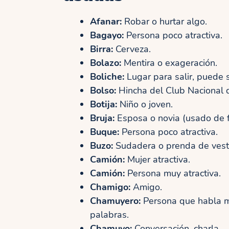
Afanar:
Robar o hurtar algo.
Bagayo:
Persona poco atractiva.
Birra:
Cerveza.
Bolazo:
Mentira o exageración.
Boliche:
Lugar para salir, puede s
Bolso:
Hincha del Club Nacional d
Botija:
Niño o joven.
Bruja:
Esposa o novia (usado de f
Buque:
Persona poco atractiva.
Buzo:
Sudadera o prenda de vestir 
Camión:
Mujer atractiva.
Camión:
Persona muy atractiva.
Chamigo:
Amigo.
Chamuyero:
Persona que habla mu
palabras.
Chamuyo:
Conversación, charla.