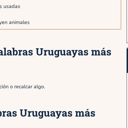
s usadas
yen animales
alabras Uruguayas más
ión o recalcar algo.
abras Uruguayas más