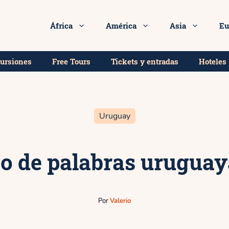
 los mejores tours y excursiones en Uruguay!
M
África
América
Asia
Eu
cursiones
Free Tours
Tickets y entradas
Hoteles
Uruguay
o de palabras uruguaya
Por
Valerio