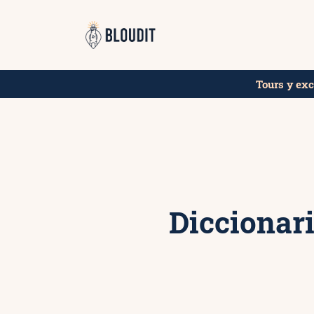
Saltar
¡Reserva
al
contenido
Tours y ex
Diccionari