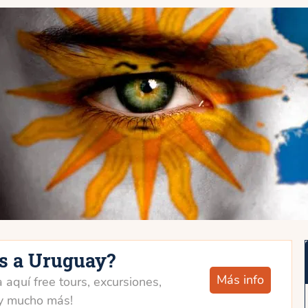
as a Uruguay?
Más info
 aquí free tours, excursiones,
y mucho más!