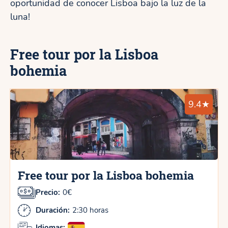
oportunidad de conocer Lisboa bajo la luz de la
luna!
Free tour por la Lisboa
bohemia
9.4★
Free tour por la Lisboa bohemia
Precio:
0€
Duración:
2:30 horas
Idiomas: