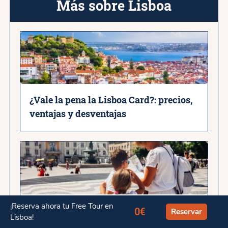
Más sobre Lisboa
¿Vale la pena la Lisboa Card?: precios,
ventajas y desventajas
¡Reserva ahora tu Free Tour en
¿Qué hacer en Lisboa con niños? 10
0€
Reservar
Lisboa!
planes ideales