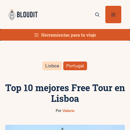
Saltar
al
Menú
contenido
Herramientas para tu viaje
Lisboa
Portugal
Top 10 mejores Free Tour en
Lisboa
Por
Valerio