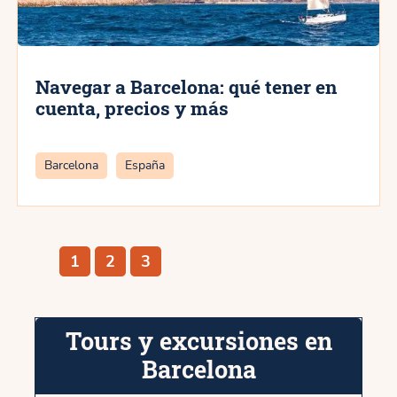
Navegar a Barcelona: qué tener en
cuenta, precios y más
Categorías
Barcelona
España
Página
Página
Página
1
2
3
Tours y excursiones en
Barcelona