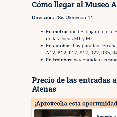
Cómo llegar al Museo A
Dirección:
28is Oktovriou 44
En metro:
puedes bajarte en la es
de las líneas M1 y M2.
En autobús:
hay paradas cercanas 
Α12, Β12, Γ12, Ε12, 022, 035, 0
En trolebús:
hay paradas cercanas 
Precio de las entradas 
Atenas
¡Aprovecha esta oportunidad
Accede a 