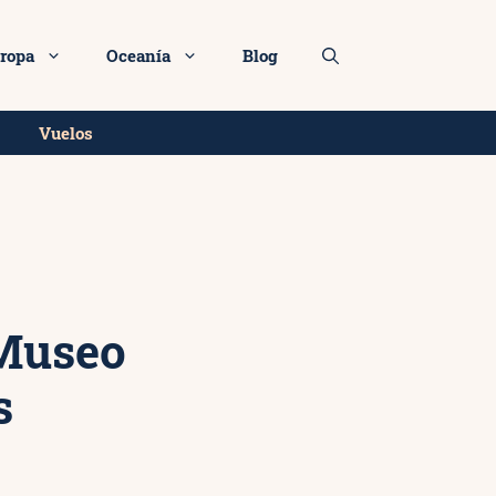
14€
Más info
ropa
Oceanía
Blog
Vuelos
 Museo
s