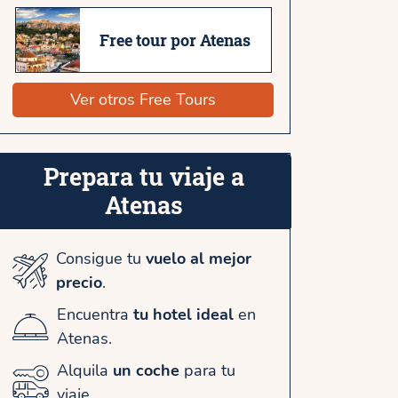
Free tour por Atenas
Ver otros Free Tours
Prepara tu viaje a
Atenas
Consigue tu
vuelo al mejor
precio
.
Encuentra
tu hotel ideal
en
Atenas.
Alquila
un coche
para tu
viaje.