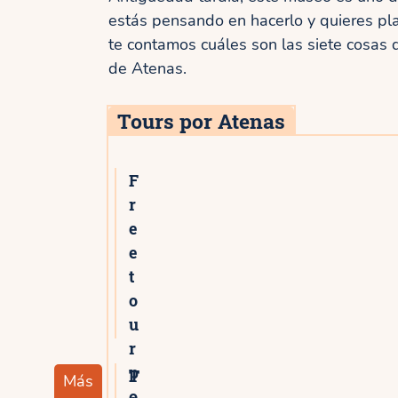
estás pensando en hacerlo y quieres plan
te contamos cuáles son las siete cosas
de Atenas.
Tours por Atenas
F
r
e
e
t
o
u
r
p
T
Más
o