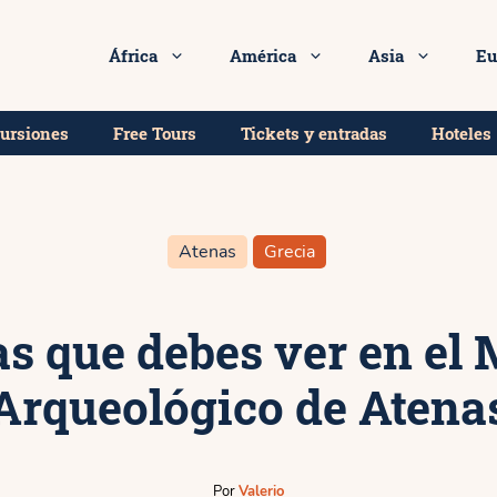
rada para el Museo Arqueológico de Atenas!
9.7★
África
América
Asia
Eu
cursiones
Free Tours
Tickets y entradas
Hoteles
Atenas
Grecia
as que debes ver en el
Arqueológico de Atena
Por
Valerio