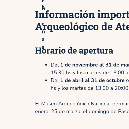
r
l
A
Información import
t
Arqueológico de At
e
n
a
s
Horario de apertura
Del
1 de noviembre al 31 de ma
15:30 hs y los martes de 13:00 a
Del
1 de abril al 31 de octubre
e
hs y los martes de 13:00 a 20:00
El Museo Arqueológico Nacional permane
enero, 25 de marzo, el domingo de Pasc