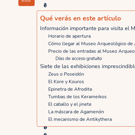
info
a
c
s
l
Qué verás en este artículo
c
e
Información importante para visita el
o
t
n
Horario de apertura
a
Cómo llegar al Museo Arqueológico de
g
e
Precio de las entradas al Museo Arqueo
u
l
Días de acceso gratuito
í
é
Siete de las exhibiciones imprescindi
a
c
Zeus o Poseidón
e
t
El Kore y Kouros
n
r
Epinetra de Afrodita
e
i
Tumbas de los Kerameikos
s
c
El caballo y el jinete
p
a
La máscara de Agamenón
a
p
El mecanismo de Antikythera
ñ
o
o