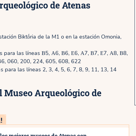
rqueológico de Atenas
tación Biktṓria de la M1 o en la estación Omonia,
para las líneas Β5, Α6, Β6, Ε6, Α7, Β7, Ε7, Α8, Β8,
46, 060, 200, 224, 605, 608, 622
para las líneas 2, 3, 4, 5, 6, 7, 8, 9, 11, 13, 14
al Museo Arqueológico de
!
los mejores museos de Atenas con