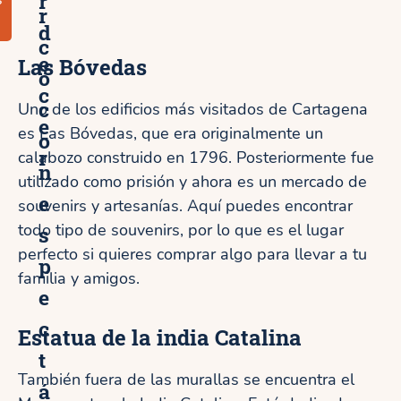
r
r
d
c
e
Las Bóvedas
o
c
c
Uno de los edificios más visitados de Cartagena
e
es Las Bóvedas, que era originalmente un
o
r
calabozo construido en 1796. Posteriormente fue
n
utilizado como prisión y ahora es un mercado de
e
souvenirs y artesanías. Aquí puedes encontrar
todo tipo de souvenirs, por lo que es el lugar
s
perfecto si quieres comprar algo para llevar a tu
p
familia y amigos.
e
c
Estatua de la india Catalina
t
También fuera de las murallas se encuentra el
á