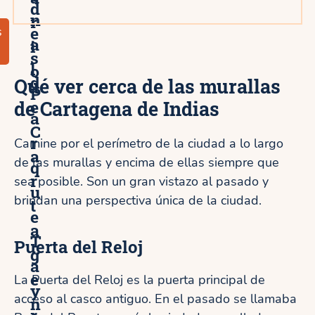
d
n
r
e
s
a
i
s
l
o
d
Qué ver cerca de las murallas
P
e
de Cartagena de Indias
a
C
r
Camine por el perímetro de la ciudad a lo largo
a
de las murallas y encima de ellas siempre que
q
r
sea posible. Son un gran vistazo al pasado y
u
brindan una perspectiva única de la ciudad.
t
e
a
T
Puerta del Reloj
g
a
e
La Puerta del Reloj es la puerta principal de
y
acceso al casco antiguo. En el pasado se llamaba
n
r