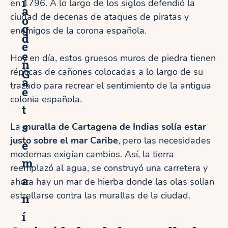
i
en 1796. A lo largo de los siglos defendió la
a
ciudad de decenas de ataques de piratas y
o
g
enemigos de la corona española.
d
e
e
Hoy en día, estos gruesos muros de piedra tienen
n
G
réplicas de cañones colocadas a lo largo de su
a
trazado para recrear el sentimiento de la antigua
e
colonia española.
t
s
La
muralla de Cartagena de Indias solía estar
justo sobre el mar Caribe
, pero las necesidades
e
modernas exigían cambios. Así, la tierra
m
reemplazó al agua, se construyó una carretera y
a
ahora hay un mar de hierba donde las olas solían
estrellarse contra las murallas de la ciudad.
n
í