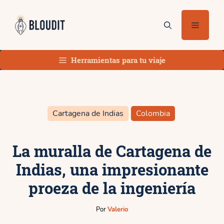
Saltar
al
Menú
contenido
Herramientas para tu viaje
Cartagena de Indias
Colombia
La muralla de Cartagena de
Indias, una impresionante
proeza de la ingeniería
Por
Valerio