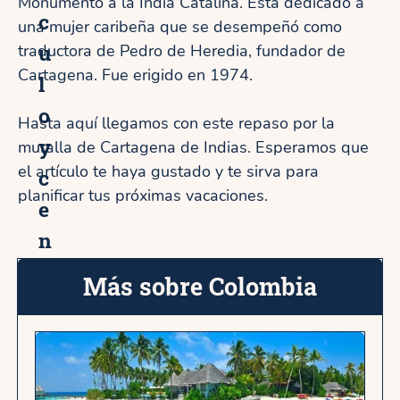
Monumento a la India Catalina. Está dedicado a
c
una mujer caribeña que se desempeñó como
u
traductora de Pedro de Heredia, fundador de
Cartagena. Fue erigido en 1974.
l
o
Hasta aquí llegamos con este repaso por la
y
muralla de Cartagena de Indias. Esperamos que
el artículo te haya gustado y te sirva para
c
planificar tus próximas vacaciones.
e
n
a
Más sobre Colombia
p
o
r
C