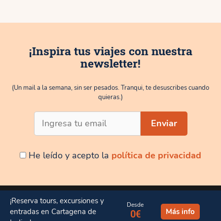
¡Inspira tus viajes con nuestra
newsletter!
(Un mail a la semana, sin ser pesados. Tranqui, te desuscribes cuando
quieras.)
He leído y acepto la
política de privacidad
¡Reserva tours, excursiones y
Facebook
Instagram
TikTok
Desde
entradas en Cartagena de
Más info
0€
Bloudit© 2026. Todos los derechos reservados