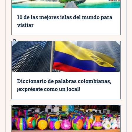
a
10 de las mejores islas del mundo para
r
visitar
t
a
g
e
n
a
Diccionario de palabras colombianas,
¡exprésate como un local!