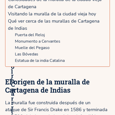
n
de Cartagena
ó
ó
Visitando la muralla de la ciudad vieja hoy
r
m
Qué ver cerca de las murallas de Cartagena
i
de Indias
i
c
Puerta del Reloj
c
Monumento a Cervantes
o
o
Muelle del Pegaso
y
Las Bóvedas
p
Estatua de la india Catalina
e
o
l
r
b
El origen de la muralla de
C
a
Cartagena de Indias
a
r
r
La muralla fue construida después de un
r
ataque de Sir Francis Drake en 1586 y terminada
t