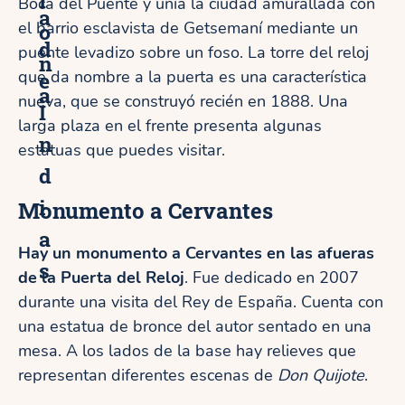
Boca del Puente y unía la ciudad amurallada con
a
o
el barrio esclavista de Getsemaní mediante un
d
puente levadizo sobre un foso. La torre del reloj
n
e
que da nombre a la puerta es una característica
a
nueva, que se construyó recién en 1888. Una
I
larga plaza en el frente presenta algunas
n
estatuas que puedes visitar.
d
i
Monumento a Cervantes
a
Hay un monumento a Cervantes en las afueras
s
de la Puerta del Reloj
. Fue dedicado en 2007
durante una visita del Rey de España. Cuenta con
una estatua de bronce del autor sentado en una
mesa. A los lados de la base hay relieves que
representan diferentes escenas de
Don Quijote
.