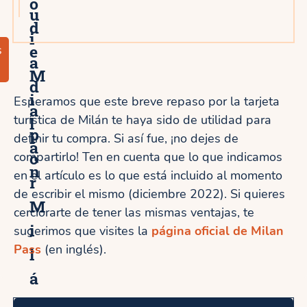
o
u
d
i
e
s
a
M
d
i
Esperamos que este breve repaso por la tarjeta
a
turística de Milán te haya sido de utilidad para
l
p
definir tu compra. Si así fue, ¡no dejes de
á
o
compartirlo! Ten en cuenta que lo que indicamos
n
en el artículo es lo que está incluido al momento
r
de escribir el mismo (diciembre 2022). Si quieres
M
cerciorarte de tener las mismas ventajas, te
i
sugerimos que visites la
página oficial de Milan
Pass
(en inglés).
l
á
n