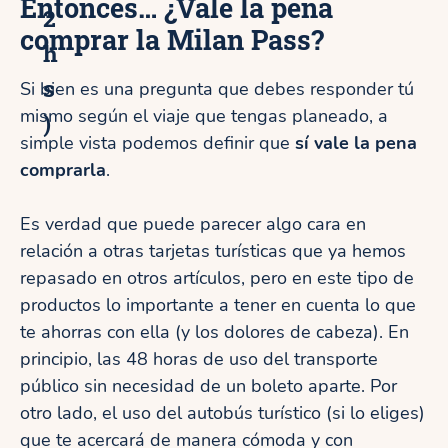
Entonces… ¿Vale la pena
2
comprar la Milan Pass?
h
s
Si bien es una pregunta que debes responder tú
mismo según el viaje que tengas planeado, a
)
simple vista podemos definir que
sí vale la pena
comprarla
.
Es verdad que puede parecer algo cara en
relación a otras tarjetas turísticas que ya hemos
repasado en otros artículos, pero en este tipo de
productos lo importante a tener en cuenta lo que
te ahorras con ella (y los dolores de cabeza). En
principio, las 48 horas de uso del transporte
público sin necesidad de un boleto aparte. Por
otro lado, el uso del autobús turístico (si lo eliges)
que te acercará de manera cómoda y con