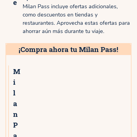
e
Milan Pass incluye ofertas adicionales,
como descuentos en tiendas y
restaurantes. Aprovecha estas ofertas para
ahorrar aún más durante tu viaje.
¡Compra ahora tu Milan Pass!
M
3★
i
l
a
n
P
a