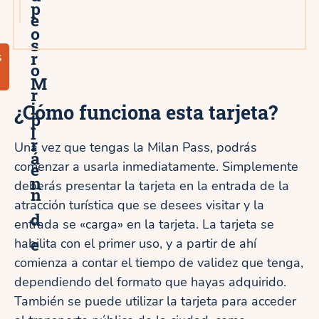
p
e
o
s
r
s
o
M
r
i
¿Cómo funciona esta tarjeta?
p
l
r
Una vez que tengas la Milan Pass, podrás
á
comenzar a usarla inmediatamente. Simplemente
e
n
deberás presentar la tarjeta en la entrada de la
n
atracción turística que se desees visitar y la
d
entrada se «carga» en la tarjeta. La tarjeta se
e
habilita con el primer uso, y a partir de ahí
comienza a contar el tiempo de validez que tenga,
dependiendo del formato que hayas adquirido.
También se puede utilizar la tarjeta para acceder