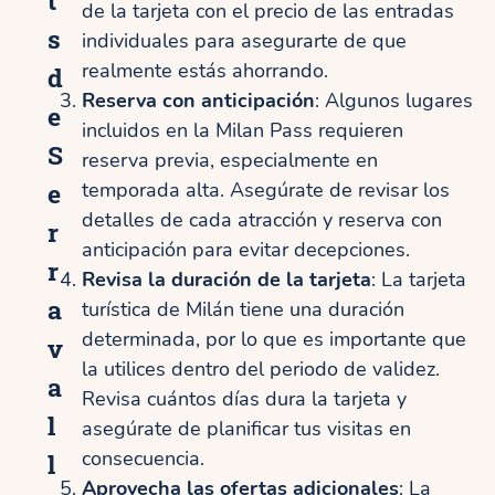
de la tarjeta con el precio de las entradas
s
individuales para asegurarte de que
realmente estás ahorrando.
d
Reserva con anticipación
: Algunos lugares
e
incluidos en la Milan Pass requieren
S
reserva previa, especialmente en
e
temporada alta. Asegúrate de revisar los
detalles de cada atracción y reserva con
r
anticipación para evitar decepciones.
r
Revisa la duración de la tarjeta
: La tarjeta
a
turística de Milán tiene una duración
determinada, por lo que es importante que
v
la utilices dentro del periodo de validez.
a
Revisa cuántos días dura la tarjeta y
l
asegúrate de planificar tus visitas en
consecuencia.
l
Aprovecha las ofertas adicionales
: La