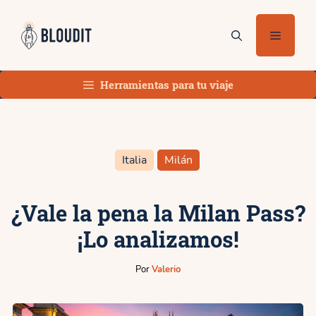
Saltar
al
Menú
contenido
Herramientas para tu viaje
Italia
Milán
¿Vale la pena la Milan Pass?
¡Lo analizamos!
Por
Valerio