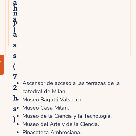
a
h
n
s
P
)
a
s
s
s
(
7
Ascensor de acceso a las terrazas de la
2
catedral de Milán.
h
Museo Bagatti Valsecchi.
s
Museo Casa Milan.
Museo de la Ciencia y la Tecnología.
)
Museo del Arte y de la Ciencia.
Pinacoteca Ambrosiana.