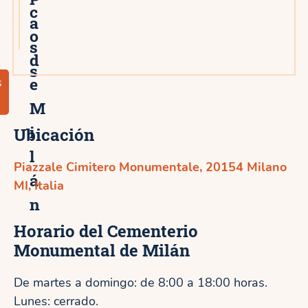
c
a
o
s
d
s
e
s
M
i
Ubicación
l
Piazzale Cimitero Monumentale, 20154 Milano
á
MI, Italia
n
Horario del Cementerio
Monumental de Milán
De martes a domingo: de 8:00 a 18:00 horas.
Lunes: cerrado.