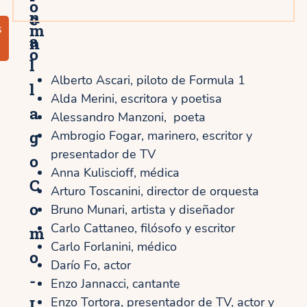
o
n
e
m
s
a
n
o
l
Alberto Ascari, piloto de Formula 1
l
Alda Merini, escritora y poetisa
a
Alessandro Manzoni, poeta
g
Ambrogio Fogar, marinero, escritor y
presentador de TV
o
Anna Kuliscioff, médica
C
Arturo Toscanini, director de orquesta
o
Bruno Munari, artista y diseñador
Carlo Cattaneo, filósofo y escritor
m
Carlo Forlanini, médico
o
Darío Fo, actor
-
Enzo Jannacci, cantante
L
Enzo Tortora, presentador de TV, actor y