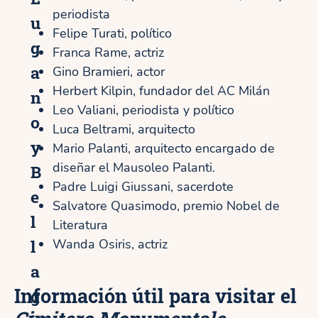
periodista
u
Felipe Turati, político
g
Franca Rame, actriz
a
Gino Bramieri, actor
Herbert Kilpin, fundador del AC Milán
n
Leo Valiani, periodista y político
o
Luca Beltrami, arquitecto
y
Mario Palanti, arquitecto encargado de
diseñar el Mausoleo Palanti.
B
Padre Luigi Giussani, sacerdote
e
Salvatore Quasimodo, premio Nobel de
l
Literatura
l
Wanda Osiris, actriz
a
Información útil para visitar el
g