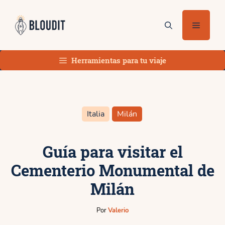
Saltar
al
Menú
contenido
Herramientas para tu viaje
Italia
Milán
Guía para visitar el
Cementerio Monumental de
Milán
Por
Valerio