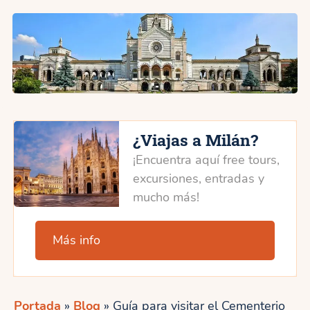
¿Viajas a Milán?
¡Encuentra aquí free tours,
excursiones, entradas y
mucho más!
Más info
Portada
»
Blog
»
Guía para visitar el Cementerio