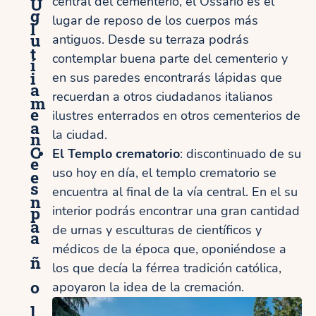
Ú
central del cementerio, el Ossario es el
g
lugar de reposo de los cuerpos más
l
u
antiguos. Desde su terraza podrás
t
contemplar buena parte del cementerio y
í
i
en sus paredes encontrarás lápidas que
a
recuerdan a otros ciudadanos italianos
m
e
ilustres enterrados en otros cementerios de
a
la ciudad.
n
C
El Templo crematorio
: discontinuado de su
e
uso hoy en día, el templo crematorio se
e
s
encuentra al final de la vía central. En el su
n
p
interior podrás encontrar una gran cantidad
a
de urnas y esculturas de científicos y
a
médicos de la época que, oponiéndose a
ñ
los que decía la férrea tradición católica,
o
apoyaron la idea de la cremación.
l