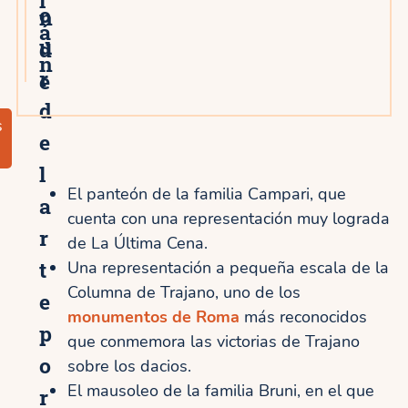
o
n
á
u
d
n
r
e
d
s
e
l
El panteón de la familia Campari, que
a
cuenta con una representación muy lograda
r
de La Última Cena.
t
Una representación a pequeña escala de la
Columna de Trajano, uno de los
e
monumentos de Roma
más reconocidos
p
que conmemora las victorias de Trajano
o
sobre los dacios.
El mausoleo de la familia Bruni, en el que
r