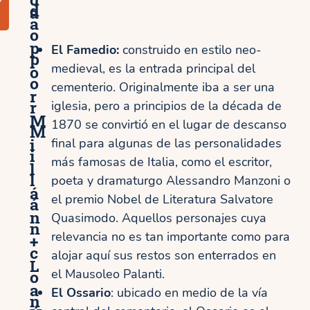
d
a
a
o
p
El Famedio:
construido en estilo neo-
p
medieval, es la entrada principal del
o
o
cementerio. Originalmente iba a ser una
r
r
iglesia, pero a principios de la década de
M
1870 se convirtió en el lugar de descanso
M
i
final para algunas de las personalidades
i
más famosas de Italia, como el escritor,
l
l
poeta y dramaturgo Alessandro Manzoni o
á
el premio Nobel de Literatura Salvatore
á
n
Quasimodo. Aquellos personajes cuya
n
relevancia no es tan importante como para
+
c
alojar aquí sus restos son enterrados en
L
o
el Mausoleo Palanti.
a
El Ossario
: ubicado en medio de la vía
n