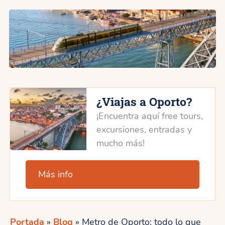
¿Viajas a Oporto?
¡Encuentra aquí free tours,
excursiones, entradas y
mucho más!
Más info
Portada
»
Blog
»
Metro de Oporto: todo lo que