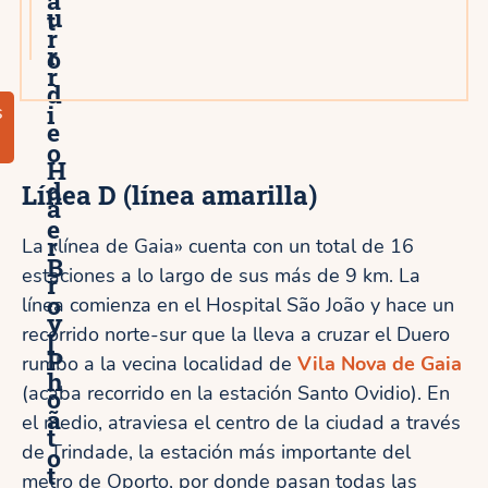
u
t
r
r
o
r
d
i
s
e
o
H
d
Línea D
(línea amarilla)
a
e
r
La «línea de Gaia» cuenta con un total de 16
B
estaciones a lo largo de sus más de 9 km. La
r
o
línea comienza en el Hospital São João y hace un
y
recorrido norte-sur que la lleva a cruzar el Duero
l
P
rumbo a la vecina localidad de
Vila Nova de Gaia
h
(acaba recorrido en la estación Santo Ovidio). En
o
ã
el medio, atraviesa el centro de la ciudad a través
t
de Trindade, la estación más importante del
o
t
metro de Oporto, por donde pasan todas las