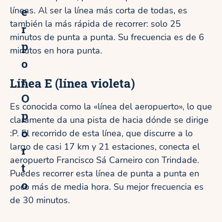
e
líneas. Al ser la línea más corta de todas, es
también la más rápida de recorrer: solo 25
r
minutos de punta a punta. Su frecuencia es de 6
p
minutos en hora punta.
o
r
Línea E
(línea violeta)
O
Es conocida como la «línea del aeropuerto», lo que
p
claramente da una pista de hacia dónde se dirige
o
:P. El recorrido de esta línea, que discurre a lo
largo de casi 17 km y 21 estaciones, conecta el
r
aeropuerto Francisco Sá Carneiro con Trindade.
t
Puedes recorrer esta línea de punta a punta en
o
poco más de media hora. Su mejor frecuencia es
de 30 minutos.