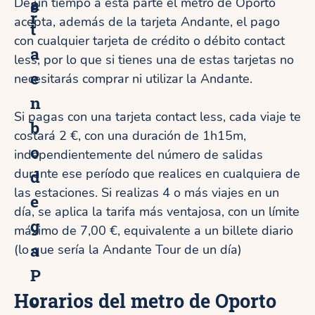
a
De un tiempo a esta parte el metro de Oporto
s
r
acepta, además de la tarjeta Andante, el pago
t
con cualquier tarjeta de crédito o débito contact
a
less, por lo que si tienes una de estas tarjetas no
e
necesitarás comprar ni utilizar la Andante.
n
Si pagas con una tarjeta contact less, cada viaje te
b
costará 2 €, con una duración de 1h15m,
o
independientemente del número de salidas
durante ese período que realices en cualquiera de
d
las estaciones. Si realizas 4 o más viajes en un
e
día, se aplica la tarifa más ventajosa, con un límite
g
máximo de 7,00 €, equivalente a un billete diario
a
(lo que sería la Andante Tour de un día)
P
o
Horarios del metro de Oporto