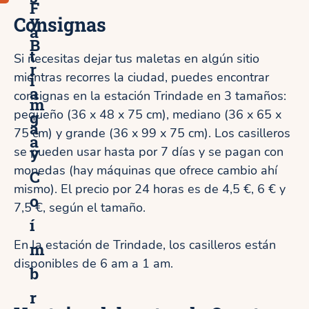
F
y
Consignas
á
B
t
Si necesitas dejar tus maletas en algún sitio
r
mientras recorres la ciudad, puedes encontrar
i
a
consignas en la estación Trindade en 3 tamaños:
m
pequeño (36 x 48 x 75 cm), mediano (36 x 65 x
g
a
75 cm) y grande (36 x 99 x 75 cm). Los casilleros
a
y
se pueden usar hasta por 7 días y se pagan con
monedas (hay máquinas que ofrece cambio ahí
C
mismo). El precio por 24 horas es de 4,5 €, 6 € y
o
7,5 €, según el tamaño.
í
En la estación de Trindade, los casilleros están
m
disponibles de 6 am a 1 am.
b
r