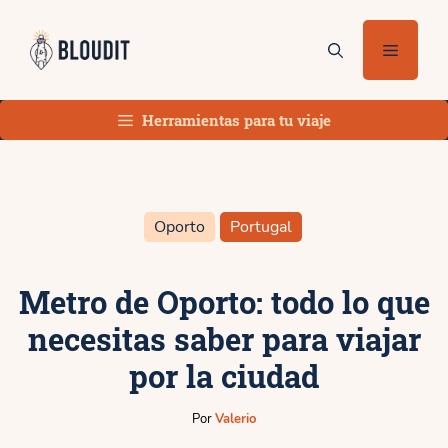
Saltar
al
Menú
contenido
Herramientas para tu viaje
Oporto
Portugal
Metro de Oporto: todo lo que
necesitas saber para viajar
por la ciudad
Por
Valerio