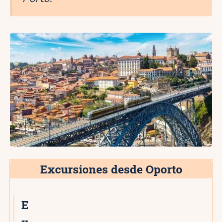
Excursiones desde Oporto
E
4★
x