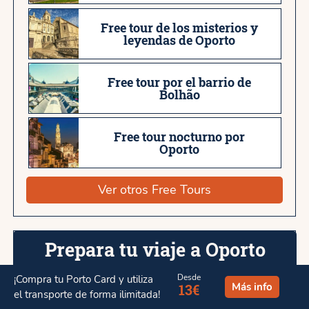
Free tour de los misterios y
leyendas de Oporto
Free tour por el barrio de
Bolhão
Free tour nocturno por
Oporto
Ver otros Free Tours
Prepara tu viaje a Oporto
Desde
¡Compra tu Porto Card y utiliza
Más info
13€
Consigue tu
vuelo al mejor precio
.
el transporte de forma ilimitada!