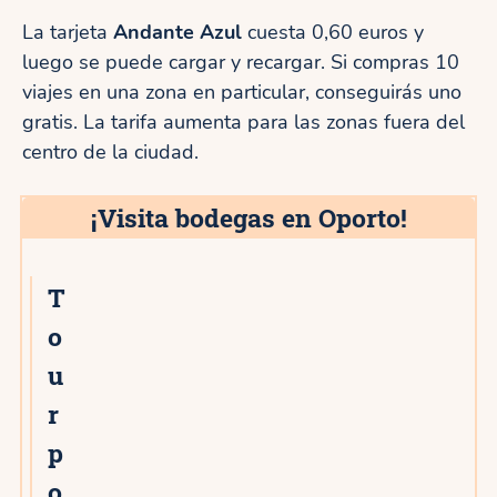
La tarjeta
Andante Azul
cuesta 0,60 euros y
luego se puede cargar y recargar. Si compras 10
viajes en una zona en particular, conseguirás uno
gratis. La tarifa aumenta para las zonas fuera del
centro de la ciudad.
¡Visita bodegas en Oporto!
T
2★
o
u
r
p
o