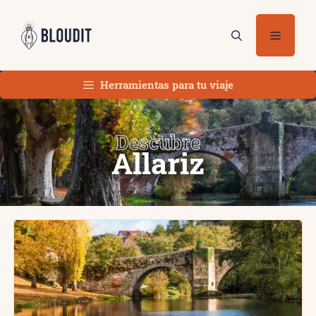
Saltar
al
Menú
contenido
Herramientas para tu viaje
Descubre
Allariz