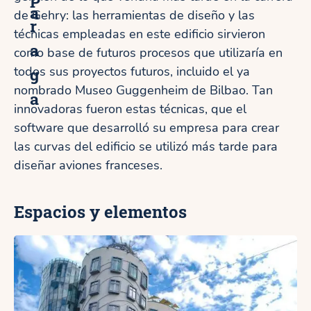
P
a
de Gehry: las herramientas de diseño y las
r
técnicas empleadas en este edificio sirvieron
a
como base de futuros procesos que utilizaría en
todos sus proyectos futuros, incluido el ya
g
nombrado Museo Guggenheim de Bilbao. Tan
a
innovadoras fueron estas técnicas, que el
software que desarrolló su empresa para crear
las curvas del edificio se utilizó más tarde para
diseñar aviones franceses.
Espacios y elementos