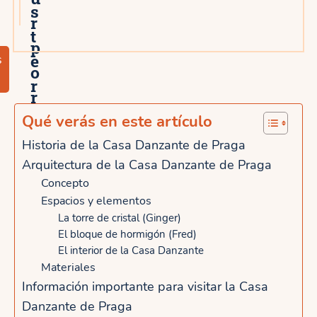
s
r
t
p
e
s
o
r
r
i
e
Qué verás en este artículo
o
l
Historia de la Casa Danzante de Praga
s
Arquitectura de la Casa Danzante de Praga
C
y
Concepto
a
Espacios y elementos
l
s
La torre de cristal (Ginger)
e
El bloque de hormigón (Fred)
t
El interior de la Casa Danzante
y
i
Materiales
e
Información importante para visitar la Casa
l
n
Danzante de Praga