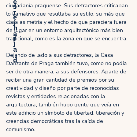
e
s
ciudadanía praguense. Sus detractores criticaban
r
lo llamativo que resultaba su estilo, su más que
e
i
clara asimetría y el hecho de que pareciera fuera
h
de lugar en un entorno arquitectónico más bien
a
r
tradicional, como es la zona en que se encuentra.
l
a
Dejando de lado a sus detractores, la Casa
d
Danzante de Praga también tuvo, como no podía
ser de otra manera, a sus defensores. Aparte de
recibir una gran cantidad de premios por su
creatividad y diseño por parte de reconocidas
revistas y entidades relacionadas con la
arquitectura, también hubo gente que veía en
este edificio un símbolo de libertad, liberación y
creencias democráticas tras la caída de
comunismo.