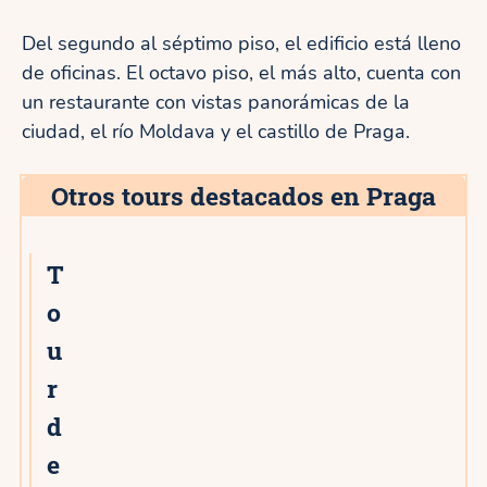
Del segundo al séptimo piso, el edificio está lleno
de oficinas. El octavo piso, el más alto, cuenta con
un restaurante con vistas panorámicas de la
ciudad, el río Moldava y el castillo de Praga.
Otros tours destacados en Praga
T
o
u
r
d
e