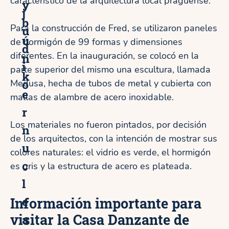
característico de la arquitectura local praguense.
y
j
b
Para la construcción de Fred, se utilizaron paneles
u
ú
de hormigón de 99 formas y dimensiones
d
diferentes. En la inauguración, se colocó en la
n
í
parte superior del mismo una escultura, llamada
k
o
Medusa, hecha de tubos de metal y cubierta con
e
mallas de alambre de acero inoxidable.
r
Los materiales no fueron pintados, por decisión
n
de los arquitectos, con la intención de mostrar sus
u
colores naturales: el vidrio es verde, el hormigón
c
es gris y la estructura de acero es plateada.
l
e
Información importante para
visitar la Casa Danzante de
a