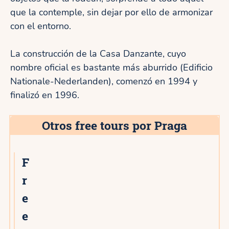
que la contemple, sin dejar por ello de armonizar
con el entorno.
La construcción de la Casa Danzante, cuyo
nombre oficial es bastante más aburrido (Edificio
Nationale-Nederlanden), comenzó en 1994 y
finalizó en 1996.
Otros free tours por Praga
F
r
e
e