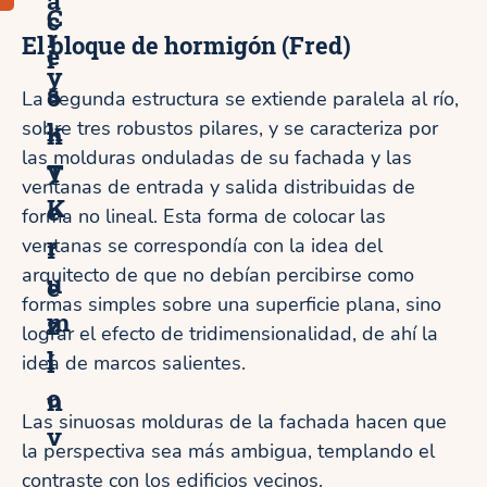
C
c
r
El bloque de hormigón (Fred)
e
i
y
s
ó
La segunda estructura se extiende paralela al río,
k
sobre tres robustos pilares, y se caracteriza por
n
las molduras onduladas de su fachada y las
y
T
ventanas de entrada y salida distribuidas de
K
e
forma no lineal. Esta forma de colocar las
r
r
ventanas se correspondía con la idea del
arquitecto de que no debían percibirse como
u
e
formas simples sobre una superficie plana, sino
m
z
lograr el efecto de tridimensionalidad, de ahí la
l
í
idea de marcos salientes.
o
n
Las sinuosas molduras de la fachada hacen que
v
la perspectiva sea más ambigua, templando el
contraste con los edificios vecinos.