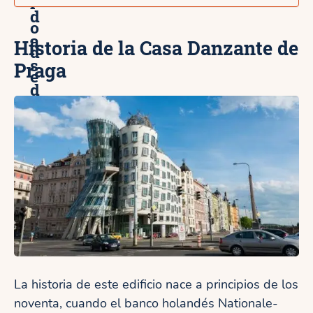
l
d
o
a
Historia de la Casa Danzante de
d
s
Praga
e
d
P
e
r
P
a
r
g
a
a
g
a
La historia de este edificio nace a principios de los
noventa, cuando el banco holandés Nationale-