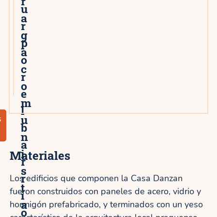
r
u
a
r
g
p
a
o
c
r
o
e
m
l
u
s
b
n
a
i
Materiales
r
s
r
Los edificios que componen la Casa Danzan
t
fueron construidos con paneles de acero, vidrio y
i
a
hormigón prefabricado, y terminados con un yeso
o