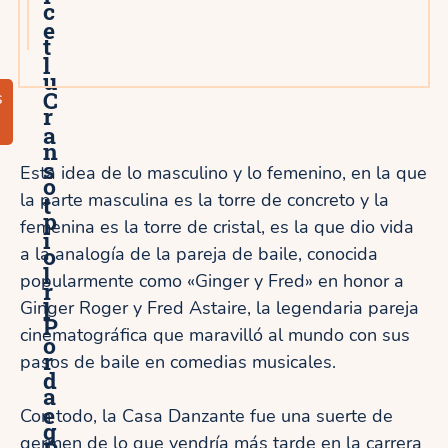
c
e
t
l
u
C
s
r
a
n
s
Esta idea de lo masculino y lo femenino, en la que
o
la parte masculina es la torre de concreto y la
t
p
femenina es la torre de cristal, es la que dio vida
i
o
a la analogía de la pareja de baile, conocida
l
popularmente como «Ginger y Fred» en honor a
r
l
Ginger Roger y Fred Astaire, la legendaria pareja
P
cinematográfica que maravilló al mundo con sus
o
r
pasos de baile en comedias musicales.
d
a
e
Con todo, la Casa Danzante fue una suerte de
g
germen de lo que vendría más tarde en la carrera