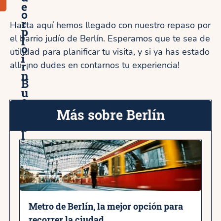
e
o
r
Hasta aquí hemos llegado con nuestro repaso por
p
el barrio judío de Berlín. Esperamos que te sea de
l
o
utilidad para planificar tu visita, y si ya has estado
í
r
allí, ¡no dudes en contarnos tu experiencia!
n
B
u
e
r
Más sobre Berlín
r
b
l
a
í
n
n
o
c
o
Metro de Berlín, la mejor opción para
recorrer la ciudad