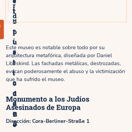
e
r
t
r
d
u
o
s
r
p
í
u
Este museo es notable sobre todo por su
s
e
arquitectura metafórica, diseñada por Daniel
t
r
Libeskind. Las fachadas metálicas, destrozadas,
i
evocan poderosamente el abuso y la victimización
t
que ha sufrido el museo.
c
o
o
d
Monumento a los Judíos
d
e
Asesinados de Europa
e
B
Dirección: Cora-Berliner-Straße 1
B
e