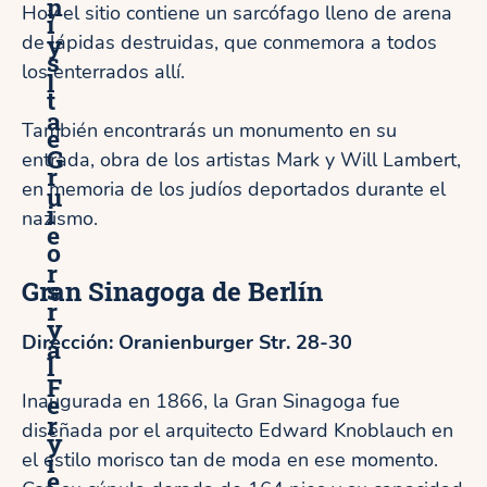
n
Hoy el sitio contiene un sarcófago lleno de arena
i
y
de lápidas destruidas, que conmemora a todos
s
los enterrados allí.
l
t
a
También encontrarás un monumento en su
e
G
entrada, obra de los artistas Mark y Will Lambert,
r
en memoria de los judíos deportados durante el
u
i
nazismo.
e
o
r
s
Gran Sinagoga de Berlín
r
y
Dirección: Oranienburger Str. 28-30
a
l
F
e
Inaugurada en 1866, la Gran Sinagoga fue
r
diseñada por el arquitecto Edward Knoblauch en
y
í
el estilo morisco tan de moda en ese momento.
e