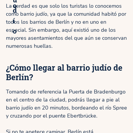
o
La verdad es que solo los turistas lo conocemos
d
como barrio judío, ya que la comunidad habitó por
í
todos los barrios de Berlín y no en uno en
o
especial. Sin embargo, aquí existió uno de los
mayores asentamientos del que aún se conservan
numerosas huellas.
¿Cómo llegar al barrio judío de
Berlín?
Tomando de referencia la Puerta de Bradenburgo
en el centro de la ciudad, podrás llegar a pie al
barrio judío en 20 minutos, bordeando el río Spree
y cruzando por el puente Ebertbrücke.
Si no te apetece caminar, Berlín está