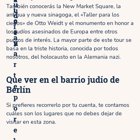
u
También conocerás la New Market Square, la
i
u
d
antigua y nueva sinagoga, el «Taller para los
o
s
ciegos» de Otto Weidt y el monumento en honor a
í
s
e
los judíos asesinados de Europa entre otros
a
puntos de interés. La mayor parte de este tour se
y
n
basa en la triste historia, conocida por todos
a
nosotros, del holocausto en la Alemania nazi.
r
t
Que ver en el barrio judío de
e
Berlín
p
Si prefieres recorrerlo por tu cuenta, te contamos
o
cuáles son los lugares que no debes dejar de
r
visitar en esta zona.
e