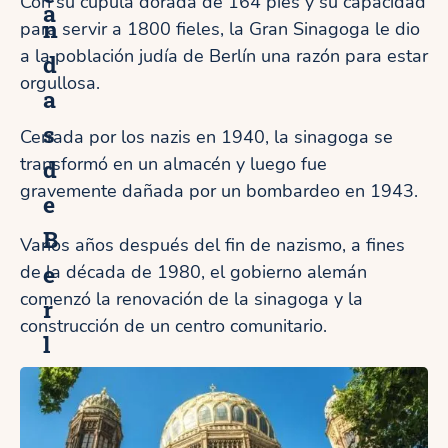
Con su cúpula dorada de 164 pies y su capacidad
a
n
para servir a 1800 fieles, la Gran Sinagoga le dio
a la población judía de Berlín una razón para estar
d
orgullosa.
a
s
Cerrada por los nazis en 1940, la sinagoga se
transformó en un almacén y luego fue
d
gravemente dañada por un bombardeo en 1943.
e
B
Varios años después del fin de nazismo, a fines
e
de la década de 1980, el gobierno alemán
comenzó la renovación de la sinagoga y la
r
construcción de un centro comunitario.
l
í
n