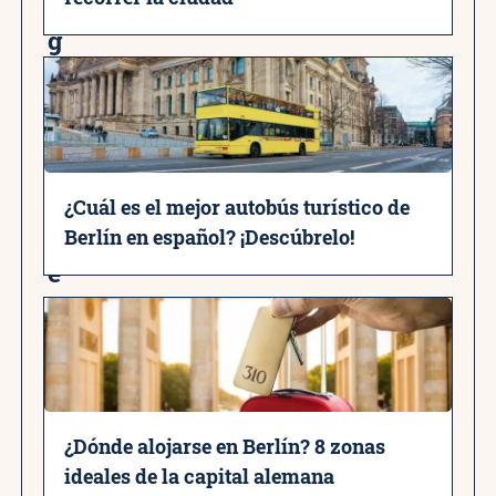
n
g
u
í
a
e
¿Cuál es el mejor autobús turístico de
n
Berlín en español? ¡Descúbrelo!
e
s
p
a
ñ
¿Dónde alojarse en Berlín? 8 zonas
o
ideales de la capital alemana