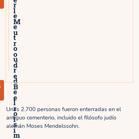
r
l
e
M
e
u
t
r
o
o
u
d
r
e
d
B
s
e
e
l
r
Unas 2.700 personas fueron enterradas en el
o
antiguo cementerio, incluido el filósofo judío
l
s
alemán Moses Mendelssohn.
í
m