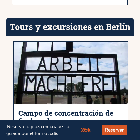
l
Tours y excursiones en Berlín
Campo de concentración de
Sachsenhausen
¡Reserva tu plaza en una visita
26€
Reservar
guiada por el Barrio Judío!
Más info