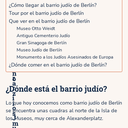
r
¿Cómo llegar al barrio judío de Berlín?
p
r
l
Tour por el barrio judío de Berlín
o
i
Que ver en el barrio judío de Berlín
í
r
o
Museo Otto Weidt
n
Antiguo Cementerio Judío
e
J
d
Gran Sinagoga de Berlín
l
u
Museo Judío de Berlín
e
B
d
Monumento a los Judíos Asesinados de Europa
l
¿Dónde comer en el barrio judío de Berlín?
a
í
n
r
o
a
r
¿Dónde está el barrio judío?
z
i
i
Lo que hoy conocemos como barrio judío de Berlín
o
se encuentra unas cuadras al norte de la Isla de
s
J
los Museos, muy cerca de Alexanderplatz.
m
u