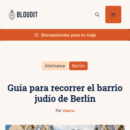
Saltar
al
Menú
contenido
Herramientas para tu viaje
Alemania
Berlín
Guía para recorrer el barrio
judío de Berlín
Por
Valerio