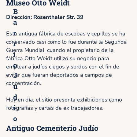
l
Museo Otto Weidt
B
Dirección: Rosenthaler Str. 39
a
r
Esta antigua fábrica de escobas y cepillos se ha
conservado casi como lo fue durante la Segunda
r
Guerra Mundial, cuando el propietario de la
i
fábrica Otto Weidt utilizó su negocio para
o
emplear a judíos ciegos y sordos con el fin de
J
evitar que fueran deportados a campos de
concentración.
u
d
Hoy en día, el sitio presenta exhibiciones como
í
fotografías y cartas de ex trabajadores.
o
Antiguo Cementerio Judío