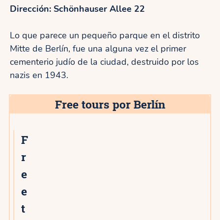
Dirección: Schönhauser Allee 22
Lo que parece un pequeño parque en el distrito
Mitte de Berlín, fue una alguna vez el primer
cementerio judío de la ciudad, destruido por los
nazis en 1943.
Free tours por Berlín
F
r
e
e
t