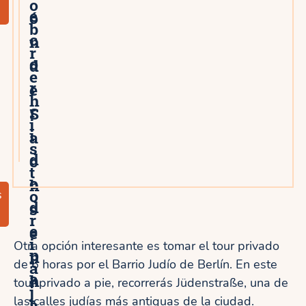
o
e
ó
b
c
n
r
o
d
e
r
e
h
r
S
i
i
a
s
d
c
t
o
h
o
s
d
s
r
e
e
i
Otra opción interesante es tomar el tour privado
p
n
de 6 horas por el Barrio Judío de Berlín. En este
a
a
h
tour privado a pie, recorrerás Jüdenstraße, una de
j
t
las calles judías más antiguas de la ciudad.
a