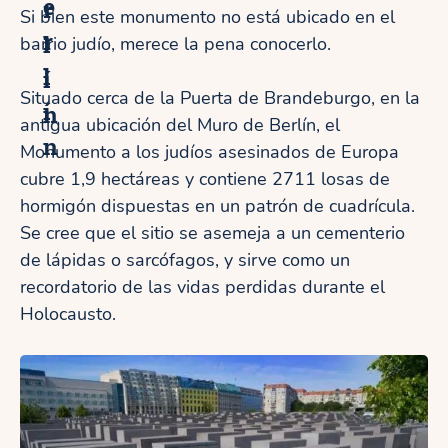
e
r
Si bien este monumento no está ubicado en el
r
l
barrio judío, merece la pena conocerlo.
l
í
Situado cerca de la Puerta de Brandeburgo, en la
í
n
antigua ubicación del Muro de Berlín, el
n
Monumento a los judíos asesinados de Europa
cubre 1,9 hectáreas y contiene 2711 losas de
hormigón dispuestas en un patrón de cuadrícula.
Se cree que el sitio se asemeja a un cementerio
de lápidas o sarcófagos, y sirve como un
recordatorio de las vidas perdidas durante el
Holocausto.