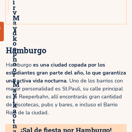
i
r
v
M
a
y
s
d
k
o
o
Hamburgo
p
n
o
Hamburgo
es una ciudad copada por los
o
estudiantes gran parte del año, lo que garantiza
r
s
una activa vida nocturna
. Uno de los barrios con
M
mayor personalidad es St.Pauli, su calle principal
a
y
es la Reeperbahn, allí encontrarás gran cantidad
l
k
de discotecas, pubs y bares, e incluso el Barrio
a
Rojo de la ciudad.
o
t
n
¡Sal de fiesta por Hamburgo!
a