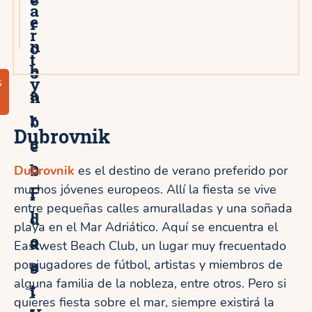
a
e
r
r
n
c
t
b
o
y
s
a
n
r
b
Dubrovnik
c
e
o
b
Dubrovnik
es el destino de verano preferido por
muchos jóvenes europeos. Allí la fiesta se vive
F
i
entre pequeñas calles amuralladas y una soñada
l
d
playa en el Mar Adriático. Aquí se encuentra el
o
a
Eastwest Beach Club, un lugar muy frecuentado
a
por jugadores de fútbol, artistas y miembros de
s
alguna familia de la nobleza, entre otros. Pero si
t
i
quieres fiesta sobre el mar, siempre existirá la