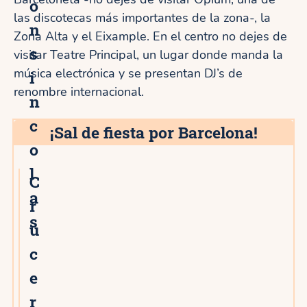
o
las discotecas más importantes de la zona-, la
n
Zona Alta y el Eixample. En el centro no dejes de
s
visitar Teatre Principal, un lugar donde manda la
música electrónica y se presentan DJ’s de
i
renombre internacional.
n
c
¡Sal de fiesta por Barcelona!
o
l
C
2★
a
r
s
u
c
e
r