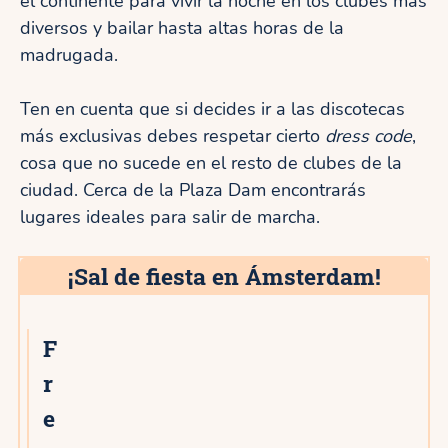
el continente para vivir la noche en los clubes más
diversos y bailar hasta altas horas de la
madrugada.
Ten en cuenta que si decides ir a las discotecas
más exclusivas debes respetar cierto
dress code
,
cosa que no sucede en el resto de clubes de la
ciudad. Cerca de la Plaza Dam encontrarás
lugares ideales para salir de marcha.
¡Sal de fiesta en Ámsterdam!
F
r
e