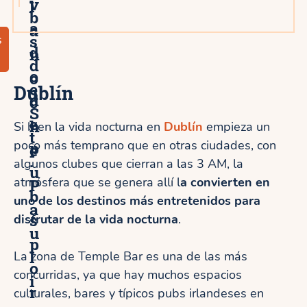
v
l
b
a
a
s
s
d
n
d
o
o
e
Dublín
d
c
S
e
h
Si bien la vida nocturna en
Dublín
empieza un
t
poco más temprano que en otras ciudades, con
p
e
.
algunos clubes que cierran a las 3 AM, la
u
atmósfera que se genera allí l
P
a convierten en
b
uno de los destinos más entretenidos para
a
s
disfrutar de la vida nocturna
.
u
p
l
La zona de Temple Bar es una de las más
o
concurridas, ya que hay muchos espacios
i
r
culturales, bares y típicos pubs irlandeses en