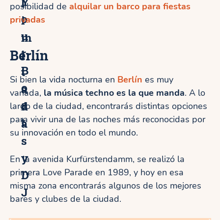
Y
l
posibilidad de
alquilar un barco para fiestas
o
i
privadas
u
m
r
i
Berlín
B
t
Si bien la vida nocturna en
Berlín
es muy
o
a
variada,
la música techno es la que manda
. A lo
a
d
largo de la ciudad, encontrarás distintas opciones
para vivir una de las noches más reconocidas por
t
a
su innovación en todo el mundo.
s
y
En la avenida Kurfürstendamm, se realizó la
primera Love Parade en 1989, y hoy en esa
D
misma zona encontrarás algunos de los mejores
J
bares y clubes de la ciudad.