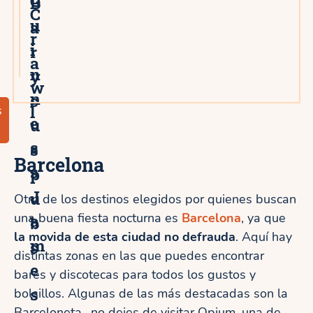
G
B
C
u
a
r
i
r
a
n
y
w
n
s
l
s
e
u
s
s
Barcelona
s
p
J
u
Otro de los destinos elegidos por quienes buscan
una buena fiesta nocturna es
a
Barcelona
, ya que
b
la movida de esta ciudad no defrauda
. Aquí hay
m
s
distintas zonas en las que puedes encontrar
e
bares y discotecas para todos los gustos y
s
bolsillos. Algunas de las más destacadas son la
Barceloneta -no dejes de visitar Opium, una de