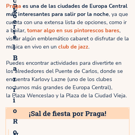
p
Praga
es una de las ciudades de Europa Central
k
más interesantes para salir por la noche
o
, ya que
e
cuenta con una extensa lista de opciones, como ir
r
a bailar,
t
tomar algo en sus pintorescos bares
,
e
visitar algún emblemático cabaret o disfrutar de la
l
música en vivo en un
club de jazz
.
B
Puedes encontrar actividades para divertirte en
a
los alrededores del Puente de Carlos, donde se
r
encuentra Karlovy Lazne (uno de los clubes
nocturnos más grandes de Europa Central),
r
la Plaza Wenceslao y la Plaza de la Ciudad Vieja.
i
o
¡Sal de fiesta por Praga!
R
o
N