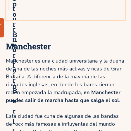
p
t
o
u
r
s
r
B
n
e
Manchester
o
r
p
Manchester es una ciudad universitaria y la dueña
l
de una de las noches más activas y ricas de Gran
o
í
Bretaña. A diferencia de la mayoría de las
r
ciudades inglesas, en donde los bares cierran
n
B
recién empezada la madrugada,
en Manchester
e
puedes salir de marcha hasta que salga el sol
.
r
Esta ciudad fue cuna de algunas de las bandas
l
de rock más famosas e influyentes del mundo