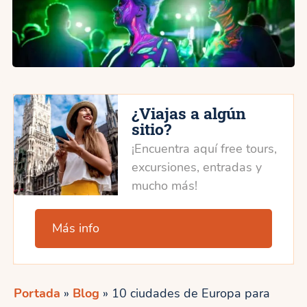
¿Viajas a algún
sitio?
¡Encuentra aquí free tours,
excursiones, entradas y
mucho más!
Más info
Portada
»
Blog
»
10 ciudades de Europa para