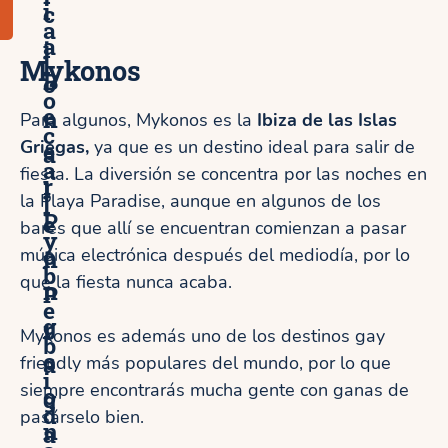
i
c
a
a
i
l
Mykonos
B
o
o
e
n
Para algunos, Mykonos es la
Ibiza de las Islas
c
Griegas,
e
ya que es un destino ideal para salir de
a
a
fiesta. La diversión se concentra por las noches en
r
l
la Playa Paradise, aunque en algunos de los
l
P
e
bares que allí se encuentran comienzan a pasar
y
o
música electrónica después del mediodía, por lo
n
b
que la fiesta nunca acaba.
n
P
e
g
r
Mykonos es además uno de los destinos gay
b
c
a
friendly más populares del mundo, por lo que
i
siempre encontrarás mucha gente con ganas de
o
g
d
pasárselo bien.
n
a