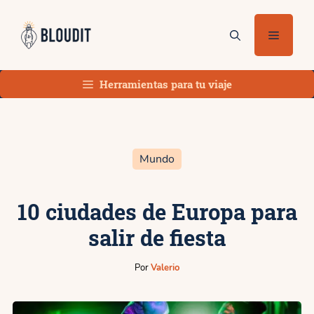
Saltar
al
Menú
contenido
Herramientas para tu viaje
Mundo
10 ciudades de Europa para
salir de fiesta
Por
Valerio