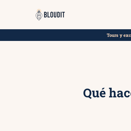
Saltar
¡Encuentr
al
contenido
Tours y ex
Qué hac