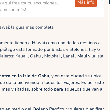
Más info
 aquí free tours, excursiones,
y mucho más!
awái: la guía más completa
ramente tienen a Hawái como uno de los destinos a
chipiélago está formado por 9 islas y atolones, hay 6
iajeros: Kauai , Oahu , Molokai , Lanai , Maui y la isla
entra en la isla de Oahu
, y en esta ciudad se ubica
ue da la bienvenida a todos los viajeros. Es por esto
s más visitadas, sobre todo para aquellos que van a
so en medio del Océano Pacífico, y quieres planificar