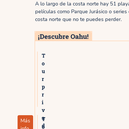
A lo largo de la costa norte hay 51 pl
películas como Parque Jurásico o series
costa norte que no te puedes perder.
¡Descubre Oahu!
T
-★
o
u
r
p
r
i
v
a
T
Más
-★
d
o
info