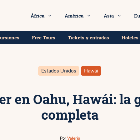
a tu alojamiento ideal en Oahu al mejor precio!
África
América
Asia
Eu
cursiones
Free Tours
Tickets y entradas
Hoteles
Estados Unidos
Hawái
er en Oahu, Hawái: la 
completa
Por
Valerio