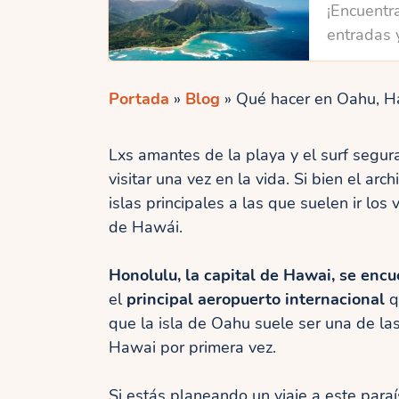
¡Encuentra
entradas 
Portada
»
Blog
»
Qué hacer en Oahu, H
Lxs amantes de la playa y el surf segu
visitar una vez en la vida. Si bien el ar
islas principales a las que suelen ir los v
de Hawái.
Honolulu, la capital de Hawai, se encu
el
principal aeropuerto internacional
q
que la isla de Oahu suele ser una de la
Hawai por primera vez.
Si estás planeando un viaje a este paraí