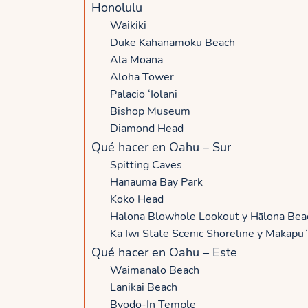
Honolulu
Waikiki
Duke Kahanamoku Beach
Ala Moana
Aloha Tower
Palacio ‘Iolani
Bishop Museum
Diamond Head
Qué hacer en Oahu – Sur
Spitting Caves
Hanauma Bay Park
Koko Head
Halona Blowhole Lookout y Hālona Bea
Ka Iwi State Scenic Shoreline y Makapuʻ
Qué hacer en Oahu – Este
Waimanalo Beach
Lanikai Beach
Byodo-In Temple