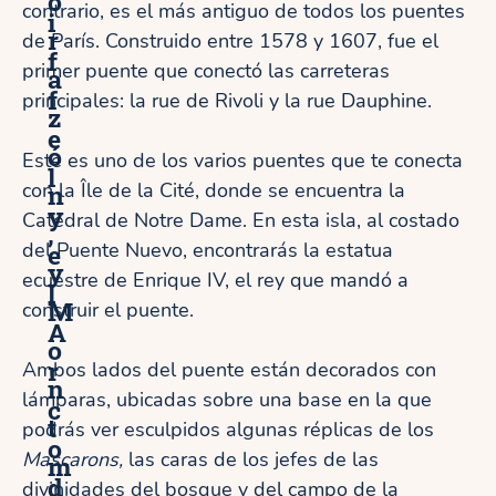
o
contrario, es el más antiguo de todos los puentes
i
r
de París. Construido entre 1578 y 1607, fue el
f
primer puente que conectó las carreteras
a
f
principales: la rue de Rivoli y la rue Dauphine.
z
e
ó
Este es uno de los varios puentes que te conecta
l
con la Île de la Cité, donde se encuentra la
n
y
Catedral de Notre Dame. En esta isla, al costado
,
del Puente Nuevo, encontrarás la estatua
e
y
ecuestre de Enrique IV, el rey que mandó a
l
M
construir el puente.
A
o
r
Ambos lados del puente están decorados con
n
lámparas, ubicadas sobre una base en la que
c
t
podrás ver esculpidos algunas réplicas de los
o
Mascarons,
las caras de los jefes de las
m
d
divinidades del bosque y del campo de la