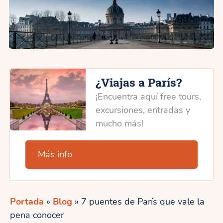
¿Viajas a París?
¡Encuentra aquí free tours,
excursiones, entradas y
mucho más!
Más info
Portada
»
Blog
»
7 puentes de París que vale la
pena conocer