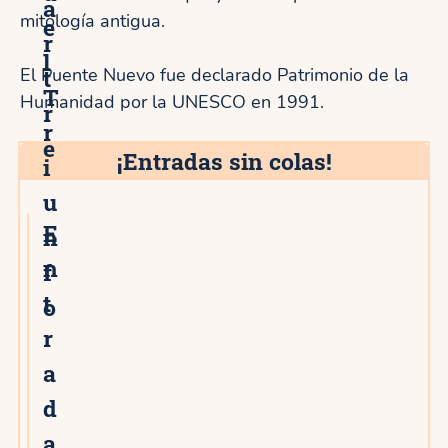
a
mitología antigua.
e
r
l
t
El Puente Nuevo fue declarado Patrimonio de la
T
Humanidad por la UNESCO en 1991.
r
r
e
¡Entradas sin colas!
i
u
E
n
n
f
t
o
r
a
d
a