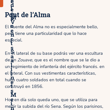
l
d
l
e
e
Pont de l’Alma
M
s
V
o
El Puente del Alma no es especialmente bello,
e
pero tiene una particularidad que lo hace
n
r
especial.
t
s
S
En el lateral de su base podrás ver una escultura
a
a
de un
Zouave
, que es el nombre que se le dio a
l
un regimiento de infantería del ejército francés. en
i
l
el lateral. Con sus vestimentas características,
n
hubo cuatro soldados en total cuando se
e
t
construyó en 1856.
s
M
e
Hoy en día solo queda uno, que se utiliza para
i
medir la subida del río Sena. Según los parisinos,
n