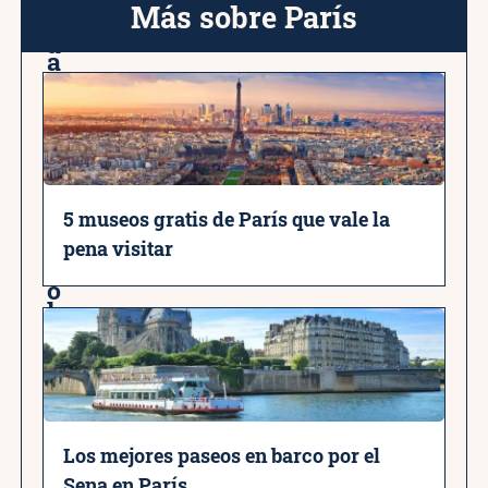
S
Más sobre París
C
a
a
i
s
n
t
t
i
M
l
5 museos gratis de París que vale la
i
l
pena visitar
c
o
h
s
e
d
l
e
e
l
Los mejores paseos en barco por el
n
L
Sena en París