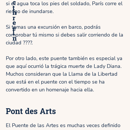
c
si el agua toca los pies del soldado, París corre el
t
h
riesgo de inundarse.
r
e
e
Si tomas una excursión en barco, podrás
l
comprobar tú mismo si debes salir corriendo de la
n
ciudad ????.
Por otro lado, este puente también es especial ya
que aquí ocurrió la trágica muerte de Lady Diana.
Muchos consideran que la Llama de la Libertad
que está en el puente con el tiempo se ha
convertido en un homenaje hacia ella.
Pont des Arts
El Puente de las Artes es muchas veces definido