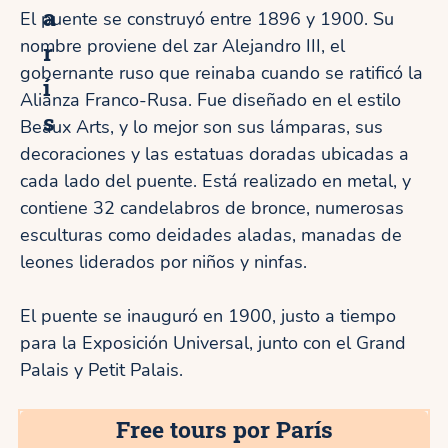
a
El puente se construyó entre 1896 y 1900. Su
nombre proviene del zar Alejandro III, el
r
gobernante ruso que reinaba cuando se ratificó la
í
Alianza Franco-Rusa. Fue diseñado en el estilo
s
Beaux Arts, y lo mejor son sus lámparas, sus
decoraciones y las estatuas doradas ubicadas a
cada lado del puente. Está realizado en metal, y
contiene 32 candelabros de bronce, numerosas
esculturas como deidades aladas, manadas de
leones liderados por niños y ninfas.
El puente se inauguró en 1900, justo a tiempo
para la Exposición Universal, junto con el Grand
Palais y Petit Palais.
Free tours por París