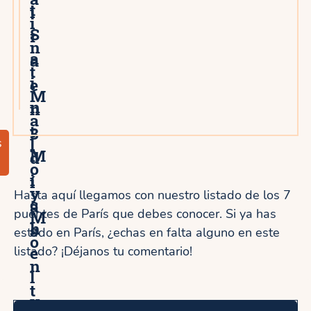
t
i
i
S
r
n
a
a
t
i
e
M
n
n
a
t
3
l
s
M
d
o
i
í
y
Hasta aquí llegamos con nuestro listado de los 7
c
a
puentes de París que debes conocer. Si ya has
M
h
s
estado en París, ¿echas en falta alguno en este
o
e
listado? ¡Déjanos tu comentario!
n
l
t
y