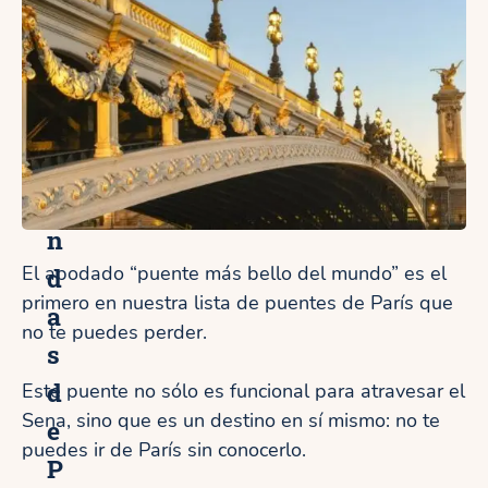
s
y
l
e
y
e
n
d
El apodado “puente más bello del mundo” es el
primero en nuestra lista de puentes de París que
a
no te puedes perder.
s
d
Este puente no sólo es funcional para atravesar el
Sena, sino que es un destino en sí mismo: no te
e
puedes ir de París sin conocerlo.
P