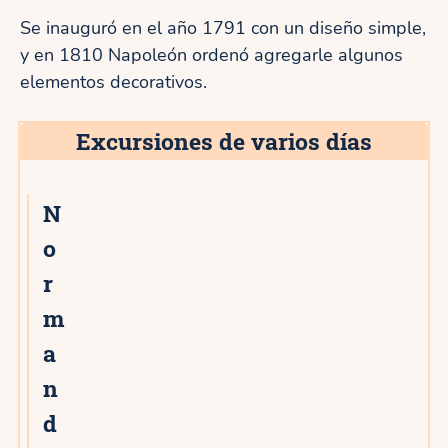
Se inauguró en el año 1791 con un diseño simple,
y en 1810 Napoleón ordenó agregarle algunos
elementos decorativos.
Excursiones de varios días
N
o
r
m
a
n
d