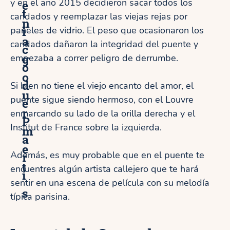
y en el año 2015 decidieron sacar todos los
e
t
candados y reemplazar las viejas rejas por
n
i
paneles de vidrio. El peso que ocasionaron los
a
candados dañaron la integridad del puente y
c
g
empezaba a correr peligro de derrumbe.
o
o
d
Si bien no tiene el viejo encanto del amor, el
u
puente sigue siendo hermoso, con el Louvre
e
r
enmarcando su lado de la orilla derecha y el
P
Institut de France sobre la izquierda.
m
a
e
Además, es muy probable que en el puente te
r
t
encuentres algún artista callejero que te hará
í
sentir en una escena de película con su melodía
s
típica parisina.