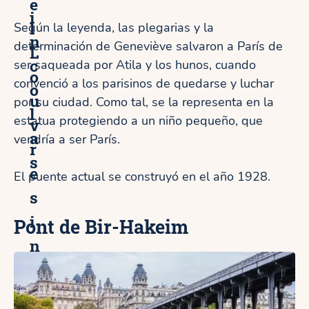
e
i
l
Según la leyenda, las plegarias y la
n
determinación de Geneviève salvaron a París de
L
c
ser saqueada por Atila y los hunos, cuando
o
convenció a los parisinos de quedarse y luchar
o
u
por su ciudad. Como tal, se la representa en la
l
estatua protegiendo a un niño pequeño, que
v
a
vendría a ser París.
r
s
e
El puente actual se construyó en el año 1928.
s
i
Pont de Bir-Hakeim
n
c
o