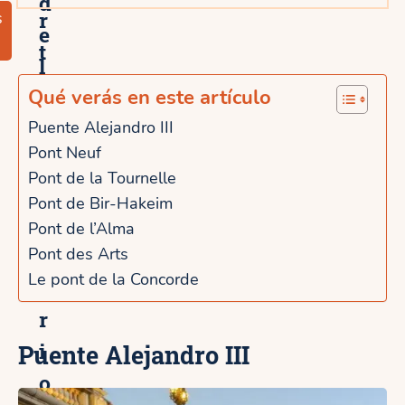
d
r
s
e
t
l
r
o
Qué verás en este artículo
e
s
Puente Alejandro III
Pont Neuf
m
Pont de la Tournelle
i
Pont de Bir-Hakeim
s
Pont de l’Alma
t
Pont des Arts
Le pont de la Concorde
e
r
i
Puente Alejandro III
o