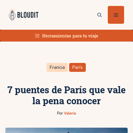
Saltar
al
Menú
contenido
Herramientas para tu viaje
Francia
París
7 puentes de París que vale
la pena conocer
Por
Valerio