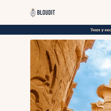
Saltar
al
contenido
Tours y ex