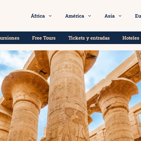
África
América
Asia
Eu
cursiones
Free Tours
Tickets y entradas
Hoteles