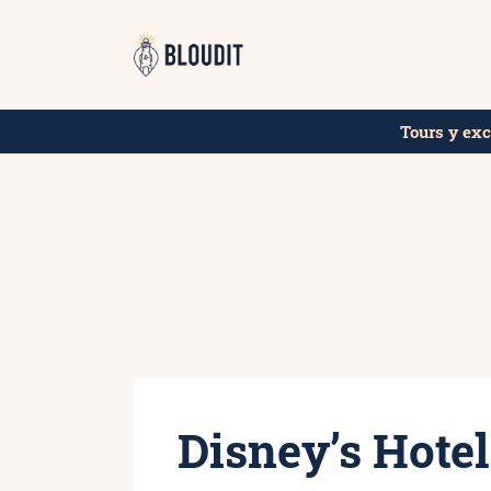
Saltar
al
contenido
Tours y ex
Disney’s Hote