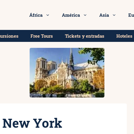
África
América
Asia
Eu
cursiones
Free Tours
Tickets y entradas
Hoteles
l New York