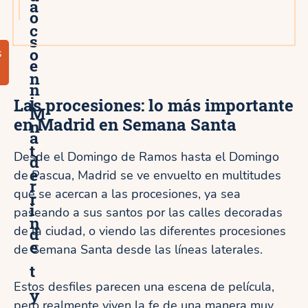
a
o
c
s
o
s
e
n
n
i
Las procesiones: lo más importante
M
en Madrid en Semana Santa
n
a
t
Desde el Domingo de Ramos hasta el Domingo
d
e
de Pascua, Madrid se ve envuelto en multitudes
r
que se acercan a las procesiones, ya sea
r
i
paseando a sus santos por las calles decoradas
n
de la ciudad, o viendo las diferentes procesiones
d
e
de Semana Santa desde las líneas laterales.
t
Estos desfiles parecen una escena de película,
y
pero realmente viven la fe de una manera muy