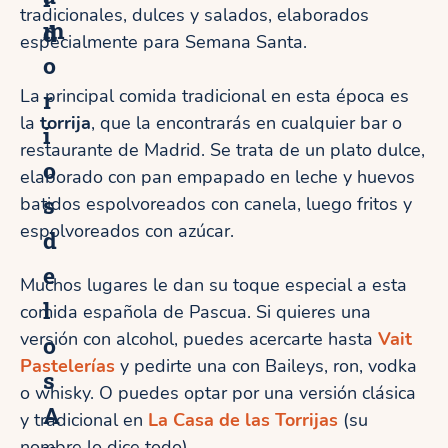
tradicionales, dulces y salados, elaborados
m
d
especialmente para Semana Santa.
o
La principal comida tradicional en esta época es
r
la
torrija
, que la encontrarás en cualquier bar o
í
restaurante de Madrid. Se trata de un plato dulce,
o
elaborado con pan empapado en leche y huevos
s
batidos espolvoreados con canela, luego fritos y
espolvoreados con azúcar.
d
e
Muchos lugares le dan su toque especial a esta
l
comida española de Pascua. Si quieres una
versión con alcohol, puedes acercarte hasta
Vait
o
Pastelerías
y pedirte una con Baileys, ron, vodka
s
o whisky. O puedes optar por una versión clásica
A
y tradicional en
La Casa de las Torrijas
(su
nombre lo dice todo)