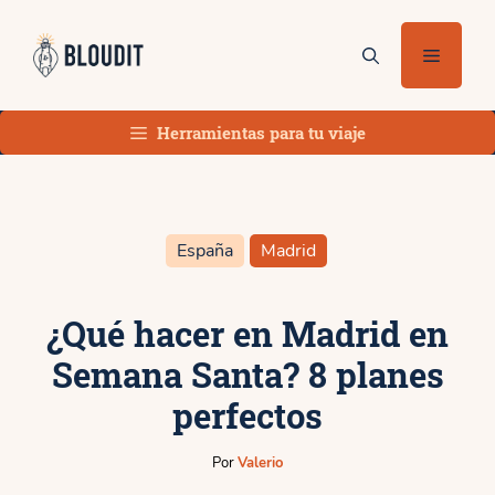
Saltar
al
Menú
contenido
Herramientas para tu viaje
España
Madrid
¿Qué hacer en Madrid en
Semana Santa? 8 planes
perfectos
Por
Valerio