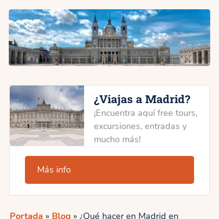
¿Viajas a Madrid?
¡Encuentra aquí free tours,
excursiones, entradas y
mucho más!
Más info
Portada
»
Blog
»
¿Qué hacer en Madrid en