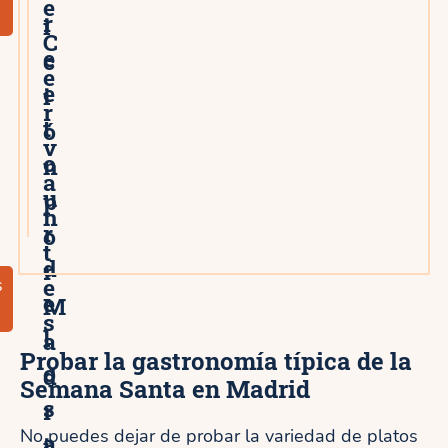
e
r
i
C
e
c
e
e
i
r
t
ó
v
o
n
a
u
p
n
r
o
t
d
r
e
s
e
M
s
l
a
Probar la gastronomía típica de la
o
d
Semana Santa en Madrid
s
r
No puedes dejar de probar la variedad de platos
a
i