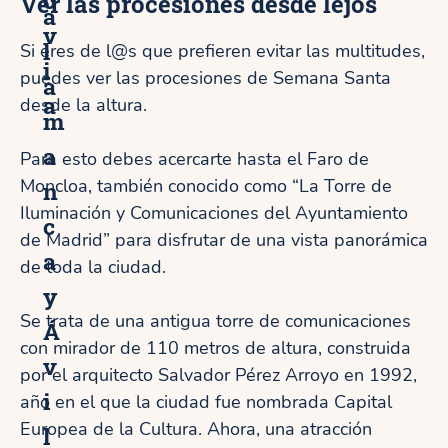
Ver las procesiones desde lejos
a
v
l
Si eres de l@s que prefieren evitar las multitudes,
i
puedes ver las procesiones de Semana Santa
a
a
desde la altura.
m
a
Para esto debes acercarte hasta el Faro de
Moncloa, también conocido como “La Torre de
n
Iluminación y Comunicaciones del Ayuntamiento
c
de Madrid” para disfrutar de una vista panorámica
a
de toda la ciudad.
y
Se trata de una antigua torre de comunicaciones
Á
con mirador de 110 metros de altura, construida
v
por el arquitecto Salvador Pérez Arroyo en 1992,
i
año en el que la ciudad fue nombrada Capital
Europea de la Cultura. Ahora, una atracción
l