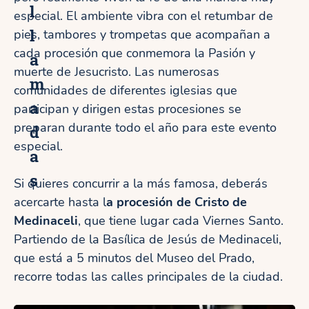
l
especial. El ambiente vibra con el retumbar de
l
pies, tambores y trompetas que acompañan a
cada procesión que conmemora la Pasión y
a
muerte de Jesucristo. Las numerosas
m
comunidades de diferentes iglesias que
a
participan y dirigen estas procesiones se
preparan durante todo el año para este evento
d
especial.
a
s
Si quieres concurrir a la más famosa, deberás
acercarte hasta l
a procesión de Cristo de
Medinaceli
, que tiene lugar cada Viernes Santo.
Partiendo de la Basílica de Jesús de Medinaceli,
que está a 5 minutos del Museo del Prado,
recorre todas las calles principales de la ciudad.