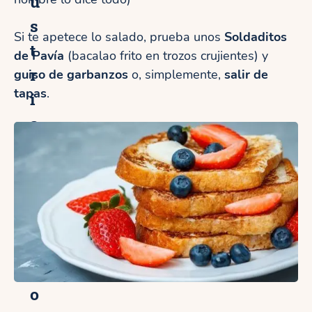
u
s
Si te apetece lo salado, prueba unos
Soldaditos
t
de Pavía
(bacalao frito en trozos crujientes) y
r
guiso de garbanzos
o, simplemente,
salir de
tapas
.
i
a
s
y
B
o
r
b
o