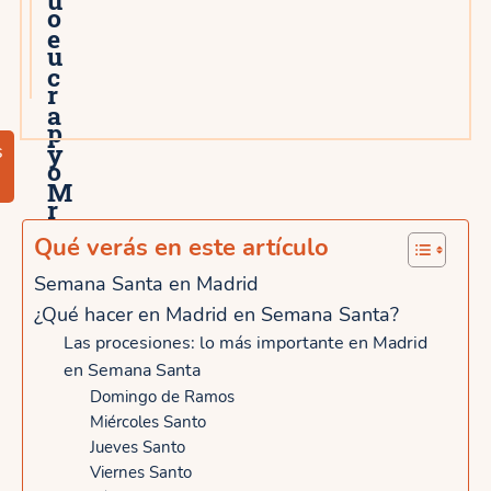
o
e
u
c
r
a
p
y
s
o
M
r
a
L
Qué verás en este artículo
l
a
Semana Santa en Madrid
a
¿Qué hacer en Madrid en Semana Santa?
v
s
Las procesiones: lo más importante en Madrid
a
en Semana Santa
a
p
Domingo de Ramos
ñ
Miércoles Santo
i
Jueves Santo
a
é
Viernes Santo