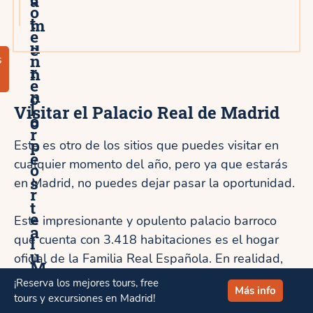
a
o
t
m
e
u
e
n
s
r
n
e
n
c
l
Visitar el Palacio Real de Madrid
o
o
r
p
Este es otro de los sitios que puedes visitar en
e
cualquier momento del año, pero ya que estarás
o
s
en Madrid, no puedes dejar pasar la oportunidad.
r
t
e
Este impresionante y opulento palacio barroco
a
que cuenta con 3.418 habitaciones es el hogar
l
u
oficial de la Familia Real Española. En realidad,
M
actualmente residen en el Palacio de la Zarzuela y
r
¡Reserva los mejores tours, free
a
Más info
esto se usa solo para ceremonias estatales, pero
tours y excursiones en Madrid!
a