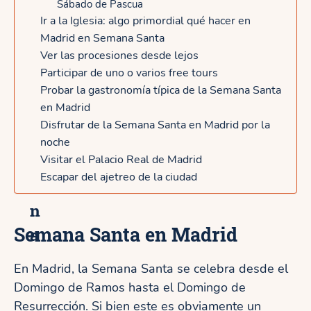
Sábado de Pascua
s
Ir a la Iglesia: algo primordial qué hacer en
y
Madrid en Semana Santa
Ver las procesiones desde lejos
L
Participar de uno o varios free tours
a
Probar la gastronomía típica de la Semana Santa
en Madrid
L
Disfrutar de la Semana Santa en Madrid por la
a
noche
t
Visitar el Palacio Real de Madrid
Escapar del ajetreo de la ciudad
i
n
Semana Santa en Madrid
a
En Madrid, la Semana Santa se celebra desde el
Domingo de Ramos hasta el Domingo de
Resurrección. Si bien este es obviamente un