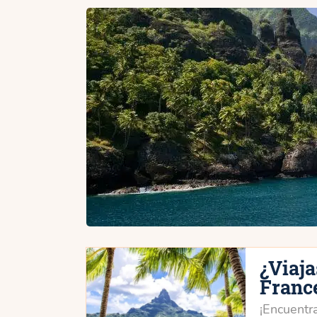
¿Viaja
Franc
¡Encuentra