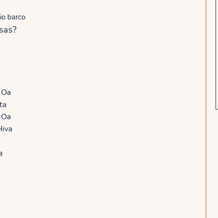
io barco
sas?
 Oa
ta
a Oa
Hiva
a