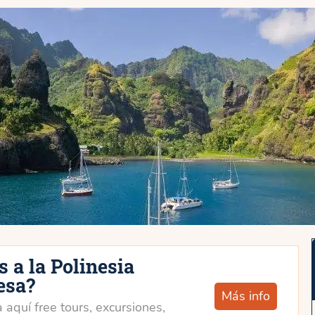
s a la Polinesia
esa?
Más info
 aquí free tours, excursiones,