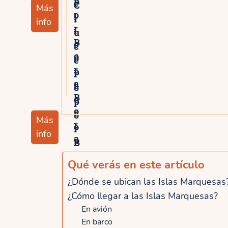
p
e
C
Más
o
l
r
info
r
i
u
B
c
c
o
ó
e
r
p
r
a
t
o
B
e
p
o
r
o
Más
r
o
r
info
a
p
B
o
o
Qué verás en este artículo
r
r
¿Dónde se ubican las Islas Marquesas
B
a
o
¿Cómo llegar a las Islas Marquesas?
B
r
En avión
o
En barco
a
r