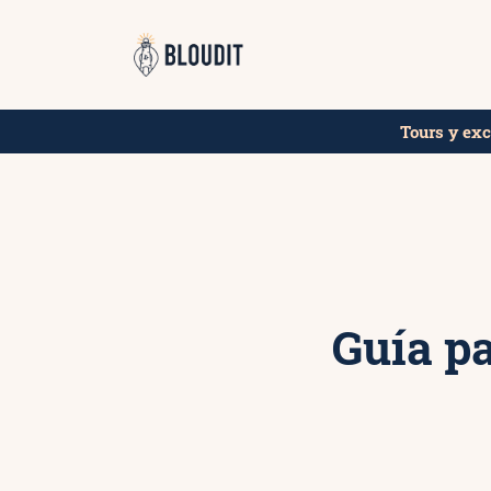
Saltar
¡Reserva los mej
al
contenido
Tours y ex
Guía pa