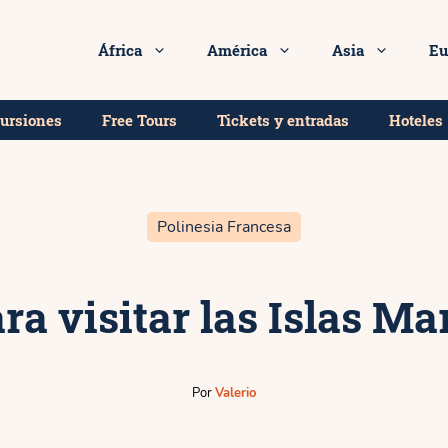
ores tours y excursiones en la Polinesia Francesa!
África
América
Asia
Eu
cursiones
Free Tours
Tickets y entradas
Hoteles
Polinesia Francesa
ra visitar las Islas M
Por
Valerio