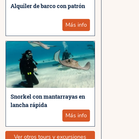
Alquiler de barco con patrón
Más info
Snorkel con mantarrayas en
lancha rápida
Más info
Ver otros tours y excursiones