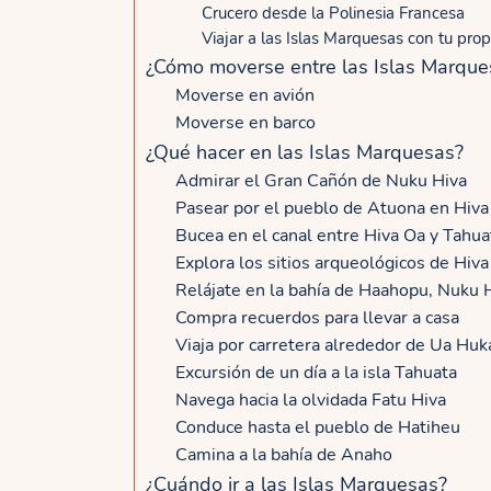
Crucero desde la Polinesia Francesa
B
a
Viajar a las Islas Marquesas con tu prop
o
e
¿Cómo moverse entre las Islas Marque
r
n
Moverse en avión
a
c
Moverse en barco
a
¿Qué hacer en las Islas Marquesas?
n
Admirar el Gran Cañón de Nuku Hiva
o
Pasear por el pueblo de Atuona en Hiva
a
Bucea en el canal entre Hiva Oa y Tahua
p
Explora los sitios arqueológicos de Hiv
o
Relájate en la bahía de Haahopu, Nuku 
l
Compra recuerdos para llevar a casa
Viaja por carretera alrededor de Ua Huk
i
Excursión de un día a la isla Tahuata
n
Navega hacia la olvidada Fatu Hiva
e
Conduce hasta el pueblo de Hatiheu
s
Camina a la bahía de Anaho
i
¿Cuándo ir a las Islas Marquesas?