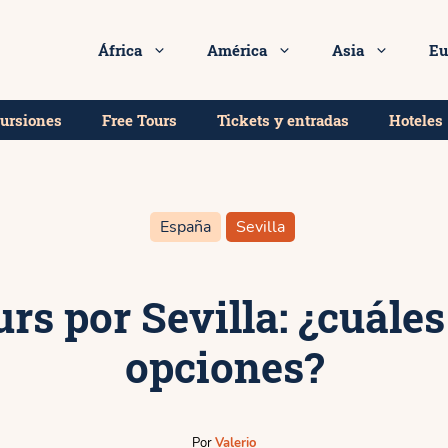
mejores free tours, tours y excursiones en Sevilla!
África
América
Asia
Eu
cursiones
Free Tours
Tickets y entradas
Hoteles
España
Sevilla
urs por Sevilla: ¿cuáles
opciones?
Por
Valerio