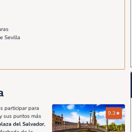
uras
e Sevilla
a
s participar para
9.3★
 y sus puntos más
plaza del Salvador
,