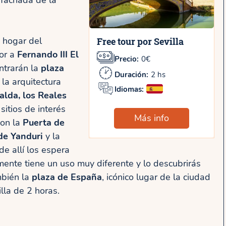
 fachada de la
, hogar del
Free tour por Sevilla
or a
Fernando III El
Precio:
0€
ntrarán la
plaza
Duración:
2 hs
la arquitectura
Idiomas:
ralda, los Reales
 sitios de interés
Más info
son la
Puerta de
de Yanduri
y la
 de allí los espera
mente tiene un uso muy diferente y lo descubrirás
mbién la
plaza de España
, icónico lugar de la ciudad
illa de 2 horas.