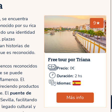
a
, se encuentra
9★
onocido por su rica
jado una identidad
, plazas
n historias de
 que es reconocido.
Free tour por Triana
amencos reconocidos
Precio:
0€
de se puede
Duración:
2 hs
flamenco. El
Idiomas:
freciendo productos
e. El
puente de
Más info
evilla, facilitando
 legado cultural y