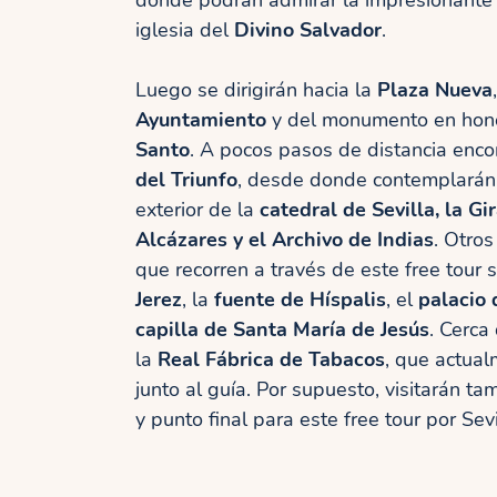
donde podrán admirar la impresionante
iglesia del
Divino Salvador
.
Luego se dirigirán hacia la
Plaza Nueva
Ayuntamiento
y del monumento en hon
Santo
. A pocos pasos de distancia enco
del Triunfo
, desde donde contemplarán 
exterior de la
catedral de Sevilla, la Gi
Alcázares y el Archivo de Indias
. Otros
que recorren a través de este free tour 
Jerez
, la
fuente de Híspalis
, el
palacio 
capilla de Santa María de Jesús
. Cerca
la
Real Fábrica de Tabacos
, que actual
junto al guía. Por supuesto, visitarán ta
y punto final para este free tour por Sev