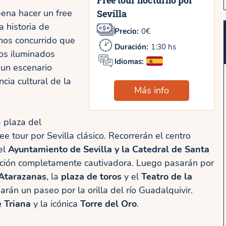
Free tour nocturno por
pena hacer un free
Sevilla
a historia de
Precio:
0€
nos concurrido que
Duración:
1:30 hs
cos iluminados
Idiomas:
 un escenario
cia cultural de la
Más info
a plaza del
ee tour por Sevilla clásico. Recorrerán el centro
el
Ayuntamiento de Sevilla y la Catedral de Santa
nación completamente cautivadora. Luego pasarán por
Atarazanas
, la
plaza de toros
y el
Teatro de la
 darán un paseo por la orilla del río Guadalquivir.
 Triana
y la icónica
Torre del Oro
.