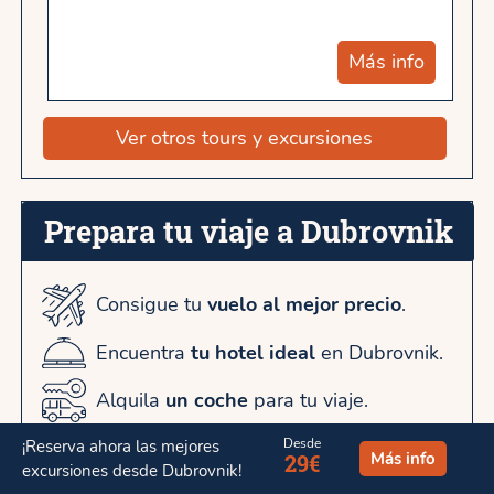
Más info
Ver otros tours y excursiones
Prepara tu viaje a Dubrovnik
Consigue tu
vuelo al mejor precio
.
Encuentra
tu hotel ideal
en Dubrovnik.
Alquila
un coche
para tu viaje.
Reserva tu
traslado
desde el
Desde
¡Reserva ahora las mejores
Más info
29€
excursiones desde Dubrovnik!
aeropuerto.