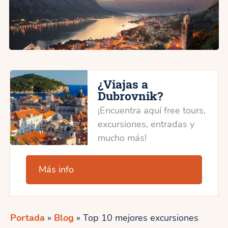
¿Viajas a
Dubrovnik?
¡Encuentra aquí free tours,
excursiones, entradas y
mucho más!
Más info
Portada
»
Blog
»
Top 10 mejores excursiones