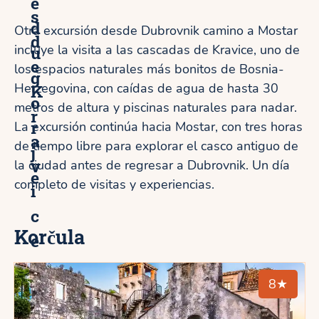
e
s
d
Otra excursión desde Dubrovnik camino a Mostar
d
incluye la visita a las cascadas de Kravice, uno de
u
e
los espacios naturales más bonitos de Bosnia-
g
Herzegovina, con caídas de agua de hasta 30
K
o
metros de altura y piscinas naturales para nadar.
r
r
La excursión continúa hacia Mostar, con tres horas
a
de tiempo libre para explorar el casco antiguo de
j
v
la ciudad antes de regresar a Dubrovnik. Un día
e
completo de visitas y experiencias.
i
c
Korčula
e
8★