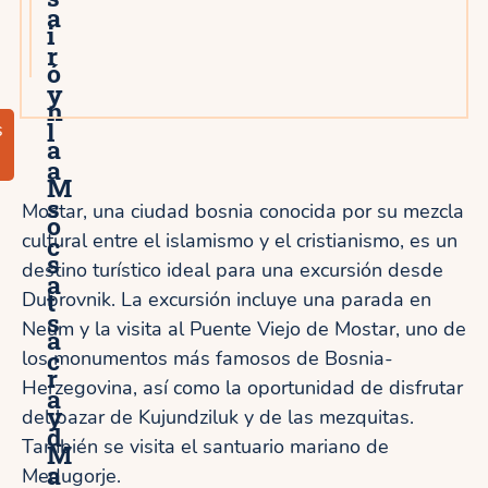
a
i
r
ó
y
n
l
s
a
a
M
s
Mostar, una ciudad bosnia conocida por su mezcla
o
cultural entre el islamismo y el cristianismo, es un
c
s
destino turístico ideal para una excursión desde
a
t
Dubrovnik. La excursión incluye una parada en
s
Neum y la visita al Puente Viejo de Mostar, uno de
a
c
los monumentos más famosos de Bosnia-
r
Herzegovina, así como la oportunidad de disfrutar
a
y
del bazar de Kujundziluk y de las mezquitas.
d
También se visita el santuario mariano de
M
a
Medugorje.