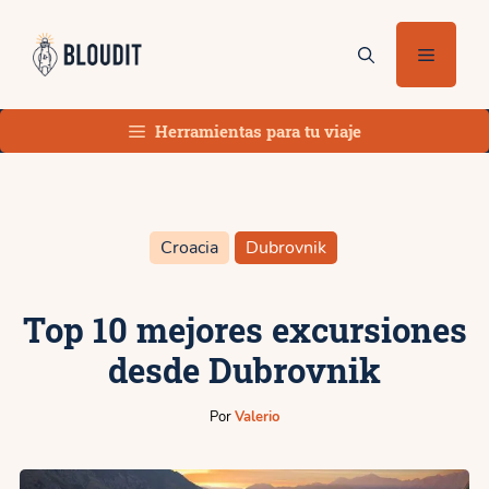
Saltar
al
Menú
contenido
Herramientas para tu viaje
Croacia
Dubrovnik
Top 10 mejores excursiones
desde Dubrovnik
Por
Valerio