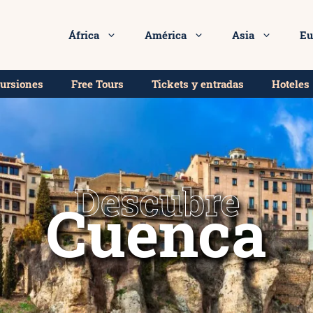
África
América
Asia
Eu
cursiones
Free Tours
Tickets y entradas
Hoteles
Descubre
Cuenca