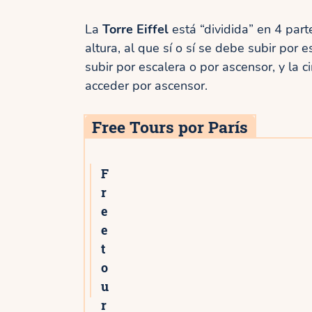
La
Torre Eiffel
está “dividida” en 4 part
altura, al que sí o sí se debe subir por
subir por escalera o por ascensor, y la
acceder por ascensor.
Free Tours por París
F
r
e
e
t
o
u
r