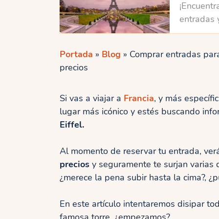
¡Encuentra
entradas 
Portada
»
Blog
»
Comprar entradas para 
precios
Si vas a viajar a
Francia
, y más específi
lugar más icónico y estés buscando inf
Eiffel.
Al momento de reservar tu entrada, ve
precios
y seguramente te surjan varias d
¿merece la pena subir hasta la cima?, ¿p
En este artículo intentaremos disipar t
famosa torre, ¿empezamos?