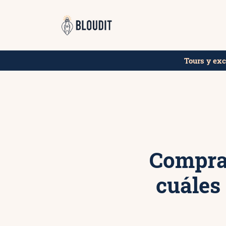
Saltar
¡Compra aquí
al
contenido
Tours y ex
Comprar
cuáles 