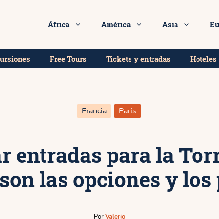
Desde
 y ahora tu entrada a la Torre Eiffel!
9★
52€
África
América
Asia
Eu
cursiones
Free Tours
Tickets y entradas
Hoteles
Francia
París
 entradas para la Torre
son las opciones y los
Por
Valerio