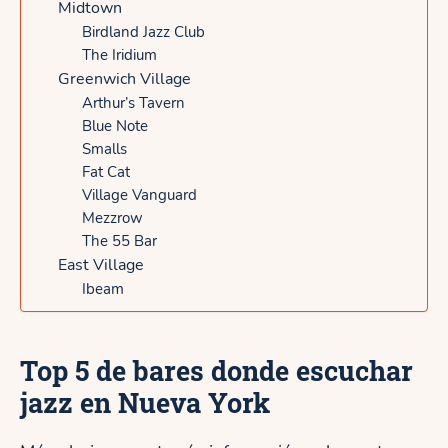
Midtown
l
r
Birdland Jazz Club
y
The Iridium
k
Greenwich Village
Arthur’s Tavern
Blue Note
Smalls
Fat Cat
Village Vanguard
Mezzrow
The 55 Bar
East Village
Ibeam
Top 5 de bares donde escuchar
jazz en Nueva York