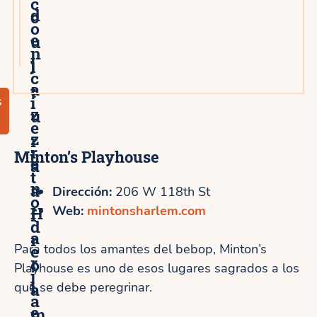
c
d
c
o
e
u
n
j
l
c
a
t
i
s
z
u
e
z
r
r
Minton’s Playhouse
e
a
t
n
a
Dirección:
206 W 118th St
o
H
Web:
mintonsharlem.com
f
d
a
r
e
Para todos los amantes del bebop, Minton’s
r
o
Playhouse es uno de esos lugares sagrados a los
j
l
a
que se debe peregrinar.
a
e
m