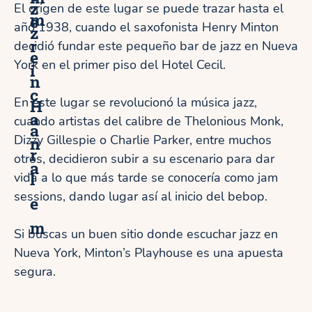
z
El origen de este lugar se puede trazar hasta el
m
e
año 1938, cuando el saxofonista Henry Minton
z
r
decidió fundar este pequeño bar de jazz en Nueva
e
York en el primer piso del Hotel Cecil.
i
n
c
En este lugar se revolucionó la música jazz,
H
a
cuando artistas del calibre de Thelonious Monk,
a
Dizzy Gillespie o Charlie Parker, entre muchos
n
r
otros, decidieron subir a su escenario para dar
a
l
vida a lo que más tarde se conocería como jam
sessions, dando lugar así al inicio del bebop.
e
m
Si buscas un buen sitio donde escuchar jazz en
Nueva York, Minton’s Playhouse es una apuesta
segura.