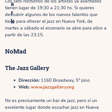
Los sets nocturnos de los artistas ya asentados
a
tienen lugar de 19:30 a 21:30 hs. Si quieres
r
descubrir algunos de los nuevos talentos que
k
tiene para ofrecer el jazz en Nueva York, de
martes a sábado el escenario se abre para ellos a
partir de las 23:15.
NoMad
The Jazz Gallery
Dirección:
1160 Broadway, 5º piso
Web:
www.jazzgallery.org
No es precisamente un bar de jazz, pero sí un
excelente lugar donde escuchar jazz en Nueva