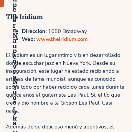
p
c
o
The
Iridium
e
r
n
Dirección:
1650 Broadway
N
a
Web:
www.theiridium.com
u
p
e
El Iridium es un lugar íntimo y bien desarrollado
o
donde escuchar jazz en Nueva York. Desde su
v
r
inauguración, este lugar ha estado recibiendo a
a
artistas de fama mundial, aunque es conocido
N
Y
sobre todo por haber recibido cada lunes durante
u
quince años al guitarrista Les Paul. Sí, el tío que
o
e
creó y dio nombre a la Gibson Les Paul. Casi
r
nada.
v
k
a
Además de su delicioso menú y aperitivos, el