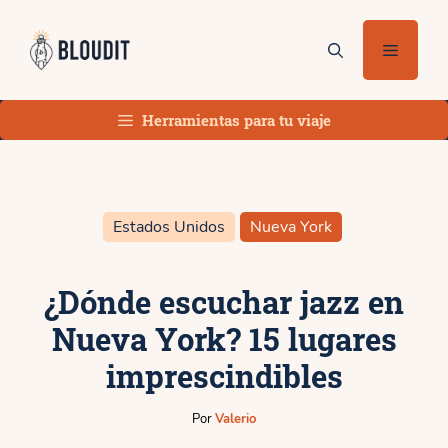
Saltar
al
Menú
contenido
Herramientas para tu viaje
Estados Unidos
Nueva York
¿Dónde escuchar jazz en
Nueva York? 15 lugares
imprescindibles
Por
Valerio