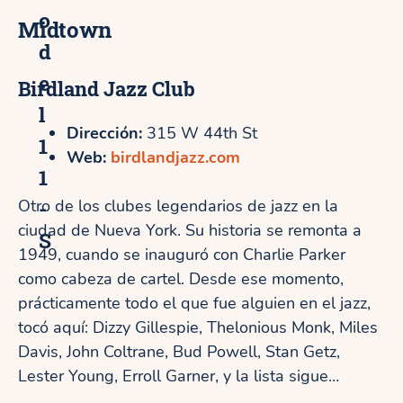
o
Midtown
d
e
Birdland Jazz Club
l
Dirección:
315 W 44th St
1
Web:
birdlandjazz.com
1
-
Otro de los clubes legendarios de jazz en la
ciudad de Nueva York. Su historia se remonta a
S
1949, cuando se inauguró con Charlie Parker
como cabeza de cartel. Desde ese momento,
prácticamente todo el que fue alguien en el jazz,
tocó aquí: Dizzy Gillespie, Thelonious Monk, Miles
Davis, John Coltrane, Bud Powell, Stan Getz,
Lester Young, Erroll Garner, y la lista sigue…