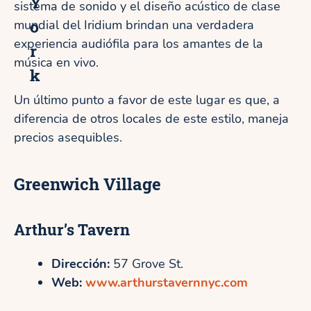
Y
sistema de sonido y el diseño acústico de clase
o
mundial del Iridium brindan una verdadera
experiencia audiófila para los amantes de la
r
música en vivo.
k
Un último punto a favor de este lugar es que, a
diferencia de otros locales de este estilo, maneja
precios asequibles.
Greenwich Village
Arthur’s Tavern
Dirección:
57 Grove St.
Web:
www.arthurstavernnyc.com