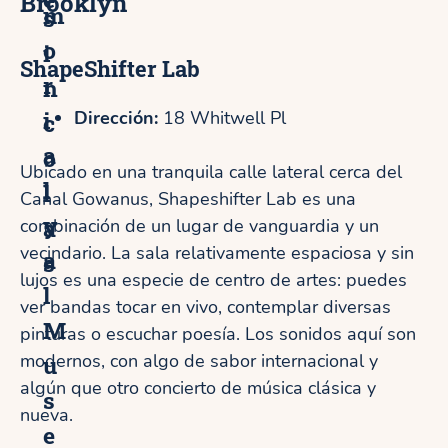
Brooklyn
m
s
o
i
ShapeShifter Lab
r
n
i
Dirección:
18 Whitwell Pl
c
a
o
Ubicado en una tranquila calle lateral cerca del
l
l
Canal Gowanus, Shapeshifter Lab es una
y
a
combinación de un lugar de vanguardia y un
vecindario. La sala relativamente espaciosa y sin
a
s
lujos es una especie de centro de artes: puedes
l
ver bandas tocar en vivo, contemplar diversas
M
pinturas o escuchar poesía. Los sonidos aquí son
u
modernos, con algo de sabor internacional y
algún que otro concierto de música clásica y
s
nueva.
e