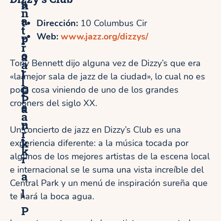
s
n
n
a
t
Dirección:
10 Columbus Cir
t
p
Web:
www.jazz.org/dizzys/
r
r
o
a
a
Tony Bennett dijo alguna vez de Dizzy’s que era
r
l
«la mejor sala de jazz de la ciudad», lo cual no es
l
C
P
poca cosa viniendo de uno de los grandes
P
crooners del siglo XX.
e
a
a
n
r
Un concierto de jazz en Dizzy’s Club es una
r
t
k
experiencia diferente: a la música tocada por
k
algunos de los mejores artistas de la escena local
r
e internacional se le suma una vista increíble del
a
Central Park y un menú de inspiración sureña que
l
te hará la boca agua.
P