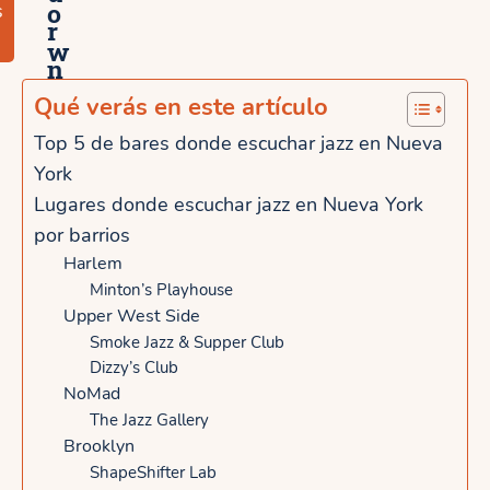
o
s
r
w
n
n
o
Qué verás en este artículo
y
p
Top 5 de bares donde escuchar jazz en Nueva
L
York
o
i
Lugares donde escuchar jazz en Nueva York
r
por barrios
t
N
Harlem
t
Minton’s Playhouse
u
l
Upper West Side
e
Smoke Jazz & Supper Club
e
Dizzy’s Club
v
I
NoMad
a
The Jazz Gallery
t
Y
Brooklyn
a
ShapeShifter Lab
o