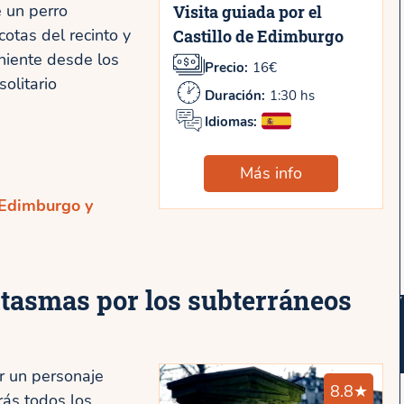
e un perro
Visita guiada por el
tas del recinto y
Castillo de Edimburgo
niente desde los
Precio:
16€
olitario
Duración:
1:30 hs
Idiomas:
Más info
 Edimburgo y
ntasmas por los subterráneos
r un personaje
8.8★
rás todos los