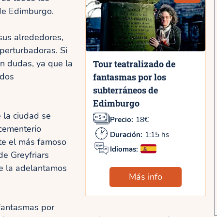
 de Edimburgo.
 sus alrededores,
 perturbadoras. Si
n dudas, ya que la
Tour teatralizado de
ados
fantasmas por los
subterráneos de
Edimburgo
e la ciudad se
Precio:
18€
 cementerio
Duración:
1:15 hs
te el más famoso
Idiomas:
de Greyfriars
e la adelantamos
Más info
 fantasmas por