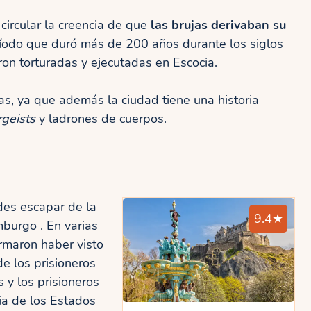
rcular la creencia de que
las brujas derivaban su
ríodo que duró más de 200 años durante los siglos
eron torturadas y ejecutadas en Escocia.
as, ya que además la ciudad tiene una historia
rgeists
y ladrones de cuerpos.
des escapar de la
9.4★
mburgo . En varias
formaron haber visto
de los prisioneros
 y los prisioneros
ia de los Estados