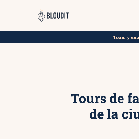
Saltar
¡Reserva tu plaza en
al
contenido
Tours y ex
Tours de f
de la c