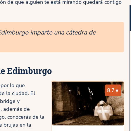
ón de que alguien te está mirando quedará contigo
 Edimburgo imparte una cátedra de
de Edimburgo
 por lo que
8.7★
e la ciudad. El
hbridge y
na, además de
go, conocerás de la
e brujas en la