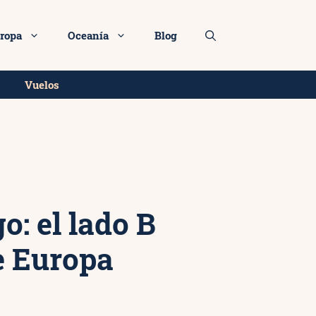
0€
Más info
ropa
Oceanía
Blog
Vuelos
: el lado B
e Europa