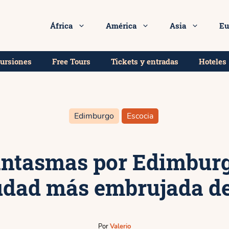
 el Free Tour de los Fantasmas de Edimburgo!
8.5★
África
América
Asia
Eu
cursiones
Free Tours
Tickets y entradas
Hoteles
Edimburgo
Escocia
antasmas por Edimburgo
iudad más embrujada d
Por
Valerio