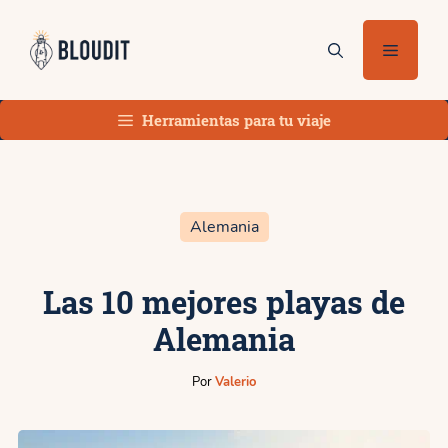
Saltar
al
Menú
contenido
Herramientas para tu viaje
Alemania
Las 10 mejores playas de
Alemania
Por
Valerio