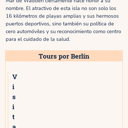
Mar de Wadden ciertamente hace honor a su
nombre. El atractivo de esta isla no son solo los
16 kilómetros de playas amplias y sus hermosos
puertos deportivos, sino también su política de
cero automóviles y su reconocimiento como centro
para el cuidado de la salud.
Tours por Berlín
V
i
s
i
t
a