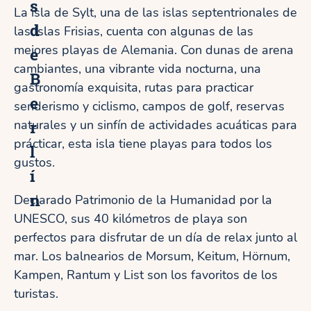
s
La isla de Sylt, una de las islas septentrionales de
d
las Islas Frisias, cuenta con algunas de las
mejores playas de Alemania. Con dunas de arena
e
cambiantes, una vibrante vida nocturna, una
B
gastronomía exquisita, rutas para practicar
e
senderismo y ciclismo, campos de golf, reservas
r
naturales y un sinfín de actividades acuáticas para
prácticar, esta isla tiene playas para todos los
l
gustos.
í
n
Declarado Patrimonio de la Humanidad por la
UNESCO, sus 40 kilómetros de playa son
perfectos para disfrutar de un día de relax junto al
mar. Los balnearios de Morsum, Keitum, Hörnum,
Kampen, Rantum y List son los favoritos de los
turistas.