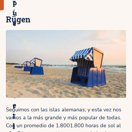
r
p
í
u
Rügen
s
e
t
r
i
t
c
o
o
d
d
e
e
B
B
e
e
r
Seguimos con las islas alemanas, y esta vez nos
r
l
vamos a la más grande y más popular de todas.
l
í
Con un promedio de 1.8001.800 horas de sol al