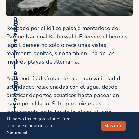
e
n
í
l
a
B
d
Rodeado por el idílico paisaje montañoso del
e
Parque Nacional Kellerwald-Edersee, el hermoso
e
r
lago Edersee no solo ofrece unas vistas
s
realmente bonitas, sino también una de las
l
d
mejores playas de Alemania.
í
e
n
Aquí podrás disfrutar de una gran variedad de
B
actividades relacionadas con el agua, desde
d
e
practicar deportes acuáticos hasta pasear en
e
barco por el lago. Si lo que quieres es
r
l
simplemente disfrutar de la playa, el lago
l
¡Reserva los mejores tours, free
n
también te ofrece varias opciones realmente
í
tours y excursiones en
Más info
interesantes.
a
Alemania!
n