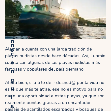
B
u
e
r
r
b
l
a
í
n
n
o
Alemania cuenta con una larga tradición de
c
playas nudistas desde hace décadas. Así, Lubmin
o
cuenta con algunas de las playas nudistas más
famosas y populares del país germano.
n
g
Ahora bien, si a ti lo de ir desnud@ por la vida no
u
es lo que más te atrae, ese no es motivo para no
darle una oportunidad a estas playas, ya que son
í
realmente bonitas gracias a un encantador
a
paisaje de acantilados escarpados y bosques de