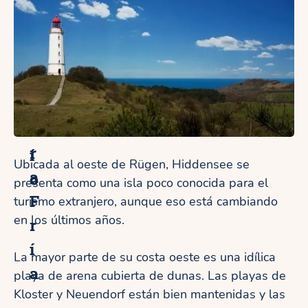
l
r
í
a
i
n
G
o
u
J
e
u
r
d
r
í
Ubicada al oeste de Rügen, Hiddensee se
a
o
presenta como una isla poco conocida para el
F
turismo extranjero, aunque eso está cambiando
en los últimos años.
r
í
La mayor parte de su costa oeste es una idílica
a
playa de arena cubierta de dunas. Las playas de
Kloster y Neuendorf están bien mantenidas y las