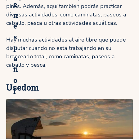
e
pinos. Además, aquí también podrás practicar
n
diversas actividades, como caminatas, paseos a
caballo, pesca u otras actividades acuáticas.
e
s
Hay muchas actividades al aire libre que puede
p
disfrutar cuando no está trabajando en su
bronceado total, como caminatas, paseos a
a
caballo y pesca.
ñ
o
Usedom
l