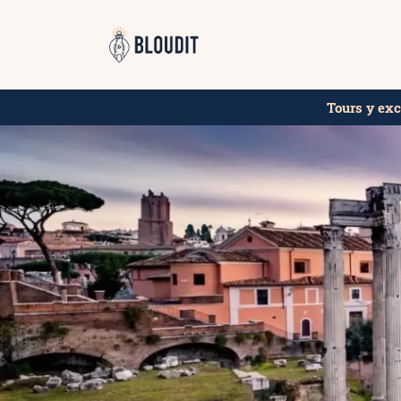
Saltar
al
contenido
Tours y ex