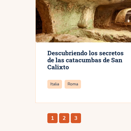
Descubriendo los secretos
de las catacumbas de San
Calixto
Categorías
Italia
Roma
Página
Página
Página
1
2
3