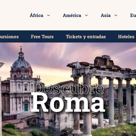
África
América
Asia
Eu
cursiones
Free Tours
Tickets y entradas
Hoteles
Descubre
Roma