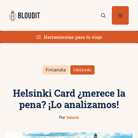
Saltar
al
Menú
contenido
Herramientas para tu viaje
Finlandia
Helsinki
Helsinki Card ¿merece la
pena? ¡Lo analizamos!
Por
Valerio