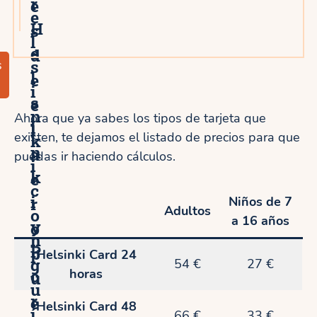
r
e
e
H
s
l
e
d
s
s
l
e
i
s
e
n
Ahora que ya sabes los tipos de tarjeta que
i
l
existen, te dejamos el listado de precios para que
k
n
a
puedas ir haciendo cálculos.
i
k
e
c
i
r
Niños de 7
Adultos
o
a 16 años
y
o
n
P
p
Helsinki Card 24
g
54 €
27 €
o
horas
u
u
r
e
Helsinki Card 48
í
66 €
33 €