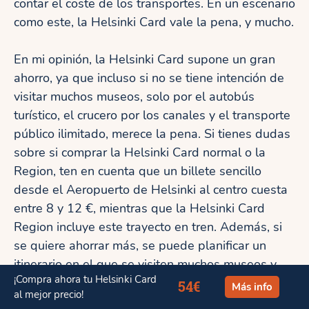
contar el coste de los transportes. En un escenario
como este, la Helsinki Card vale la pena, y mucho.
En mi opinión, la Helsinki Card supone un gran
ahorro, ya que incluso si no se tiene intención de
visitar muchos museos, solo por el autobús
turístico, el crucero por los canales y el transporte
público ilimitado, merece la pena. Si tienes dudas
sobre si comprar la Helsinki Card normal o la
Region, ten en cuenta que un billete sencillo
desde el Aeropuerto de Helsinki al centro cuesta
entre 8 y 12 €, mientras que la Helsinki Card
Region incluye este trayecto en tren. Además, si
se quiere ahorrar más, se puede planificar un
itinerario en el que se visiten muchos museos y
¡Compra ahora tu Helsinki Card
atracciones en uno o dos días y se camine en el
54€
Más info
al mejor precio!
tercer día, por ejemplo.