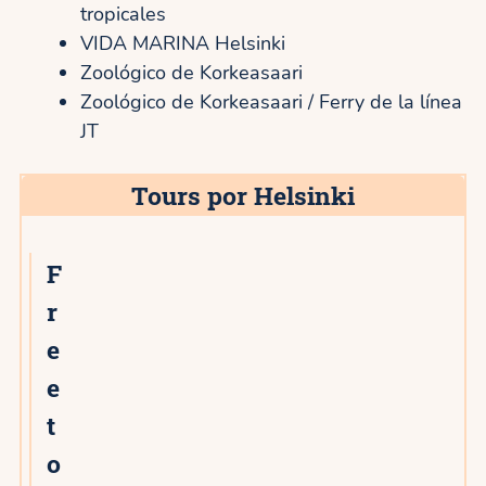
tropicales
VIDA MARINA Helsinki
Zoológico de Korkeasaari
Zoológico de Korkeasaari / Ferry de la línea
JT
Tours por Helsinki
F
5★
r
e
e
t
o