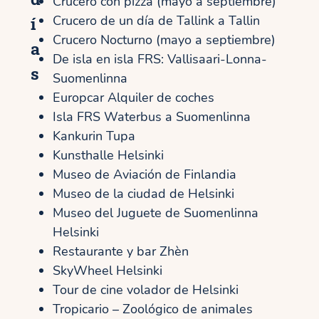
Crucero con pizza (mayo a septiembre)
í
Crucero de un día de Tallink a Tallin
Crucero Nocturno (mayo a septiembre)
a
De isla en isla FRS: Vallisaari-Lonna-
s
Suomenlinna
Europcar Alquiler de coches
Isla FRS Waterbus a Suomenlinna
Kankurin Tupa
Kunsthalle Helsinki
Museo de Aviación de Finlandia
Museo de la ciudad de Helsinki
Museo del Juguete de Suomenlinna
Helsinki
Restaurante y bar Zhèn
SkyWheel Helsinki
Tour de cine volador de Helsinki
Tropicario – Zoológico de animales