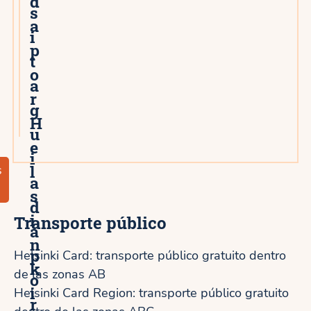
d
s
a
i
p
t
o
a
r
g
H
u
e
i
l
s
a
s
d
i
Transporte público
a
n
p
Helsinki Card: transporte público gratuito dentro
k
de las zonas AB
o
i
Helsinki Card Region: transporte público gratuito
r