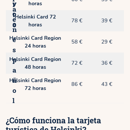
v
r
horas
a
o
t
Helsinki Card 72
e
78 €
39 €
o
o
horas
n
Helsinki Card Region
e
58 €
29 €
24 horas
s
p
Helsinki Card Region
72 €
36 €
48 horas
a
ñ
Helsinki Card Region
86 €
43 €
72 horas
o
l
¿Cómo funciona la tarjeta
turística de Helsinki?