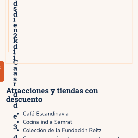
d
s
d
i
e
n
2
k
d
i
í
C
a
s
a
s
r
Atracciones y tiendas con
d
descuento
d
Café Escandinavia
e
Cocina india Samrat
3
Colección de la Fundación Reitz
d