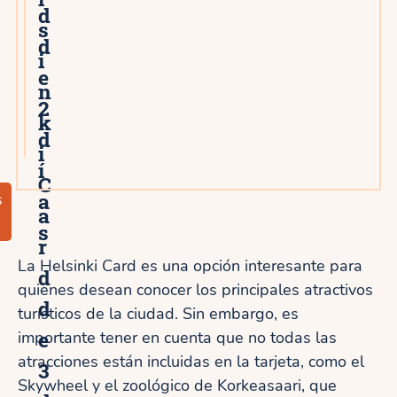
d
s
d
i
e
n
2
k
d
i
í
C
a
s
a
s
r
La Helsinki Card es una opción interesante para
d
quienes desean conocer los principales atractivos
d
turísticos de la ciudad. Sin embargo, es
e
importante tener en cuenta que no todas las
atracciones están incluidas en la tarjeta, como el
3
Skywheel y el zoológico de Korkeasaari, que