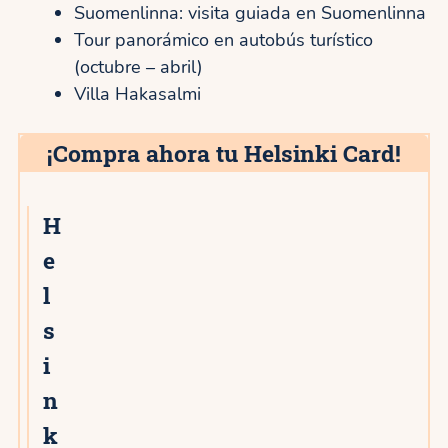
Suomenlinna: visita guiada en Suomenlinna
Tour panorámico en autobús turístico
(octubre – abril)
Villa Hakasalmi
¡Compra ahora tu Helsinki Card!
H
4★
e
l
s
i
n
k