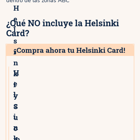
dentro de las zonas ABC
H
e
¿Qué NO incluye la Helsinki
l
Card?
s
¡Compra ahora tu Helsinki Card!
i
n
H
k
4★
e
i
l
y
s
S
i
u
n
o
k
m