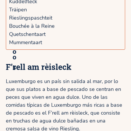
Kuddelfleck
d
b
Träipen
o
Rieslingspaschteit
u
r
Bouchée à la Reine
r
Quetschentaart
a
g
Mummentaart
d
o
o
F’rell am rèisleck
s
Luxemburgo es un país sin salida al mar, por lo
que sus platos a base de pescado se centran en
peces que viven en agua dulce. Uno de las
comidas típicas de Luxemburgo más ricas a base
de pescado es el F’rell am rèisleck, que consiste
en truchas de agua dulce bañadas en una
cremosa salsa de vino Riesling.