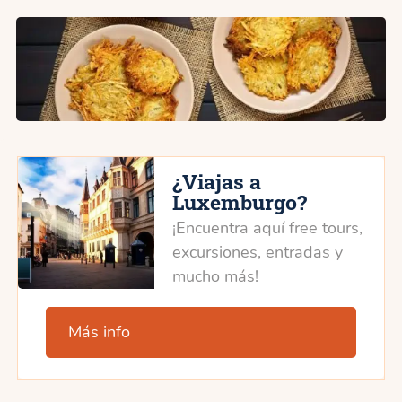
¿Viajas a
Luxemburgo?
¡Encuentra aquí free tours,
excursiones, entradas y
mucho más!
Más info