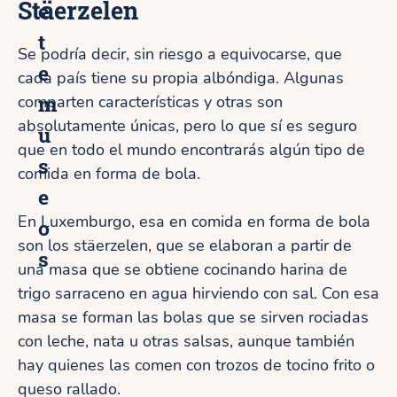
Stäerzelen
e
t
Se podría decir, sin riesgo a equivocarse, que
e
cada país tiene su propia albóndiga. Algunas
m
comparten características y otras son
absolutamente únicas, pero lo que sí es seguro
u
que en todo el mundo encontrarás algún tipo de
s
comida en forma de bola.
e
En Luxemburgo, esa en comida en forma de bola
o
son los stäerzelen, que se elaboran a partir de
s
una masa que se obtiene cocinando harina de
trigo sarraceno en agua hirviendo con sal. Con esa
masa se forman las bolas que se sirven rociadas
con leche, nata u otras salsas, aunque también
hay quienes las comen con trozos de tocino frito o
queso rallado.