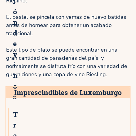
i
Riesling.
ó
El pastel se pincela con yemas de huevo batidas
n
antes de hornear para obtener un acabado
d
tradicional.
e
Este tipo de plato se puede encontrar en una
v
gran cantidad de panaderías del país, y
i
normalmente se disfruta frío con una variedad de
n
guarniciones y una copa de vino Riesling.
o
Imprescindibles de Luxemburgo
s
T
r
a