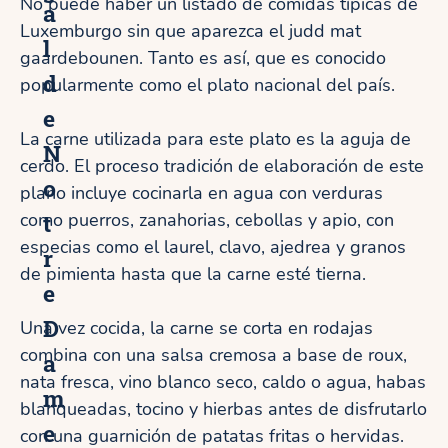
No puede haber un listado de comidas típicas de
a
Luxemburgo sin que aparezca el judd mat
l
gaardebounen. Tanto es así, que es conocido
d
popularmente como el plato nacional del país.
e
La carne utilizada para este plato es la aguja de
N
cerdo. El proceso tradición de elaboración de este
o
plano incluye cocinarla en agua con verduras
t
como puerros, zanahorias, cebollas y apio, con
especias como el laurel, clavo, ajedrea y granos
r
de pimienta hasta que la carne esté tierna.
e
D
Una vez cocida, la carne se corta en rodajas
combina con una salsa cremosa a base de roux,
a
nata fresca, vino blanco seco, caldo o agua, habas
m
blanqueadas, tocino y hierbas antes de disfrutarlo
e
con una guarnición de patatas fritas o hervidas.