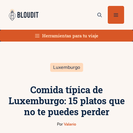
Saltar
al
Menú
contenido
Herramientas para tu viaje
Luxemburgo
Comida típica de
Luxemburgo: 15 platos que
no te puedes perder
Por
Valerio