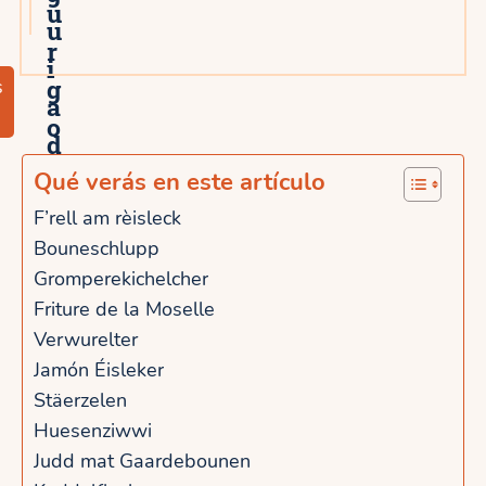
u
u
r
i
g
s
a
o
d
d
a
Qué verás en este artículo
e
p
F’rell am rèisleck
l
Bouneschlupp
o
o
Gromperekichelcher
r
Friture de la Moselle
s
L
Verwurelter
a
u
Jamón Éisleker
ñ
Stäerzelen
x
o
Huesenziwwi
e
Judd mat Gaardebounen
s
m