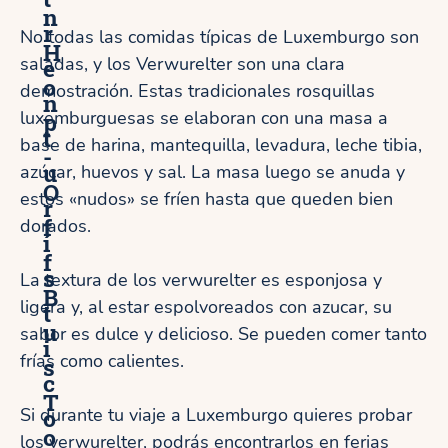
n
r
No todas las comidas típicas de Luxemburgo son
H
saladas, y los Verwurelter son una clara
e
o
demostración. Estas tradicionales rosquillas
n
luxemburguesas se elaboran con una masa a
p
t
base de harina, mantequilla, levadura, leche tibia,
-
u
azúcar, huevos y sal. La masa luego se anuda y
O
estos «nudos» se fríen hasta que queden bien
r
f
dorados.
í
f
s
La textura de los verwurelter es esponjosa y
B
ligera y, al estar espolvoreados con azucar, su
t
u
sabor es dulce y delicioso. Se pueden comer tanto
i
frías como calientes.
s
c
T
o
Si durante tu viaje a Luxemburgo quieres probar
o
los verwurelter, podrás encontrarlos en ferias