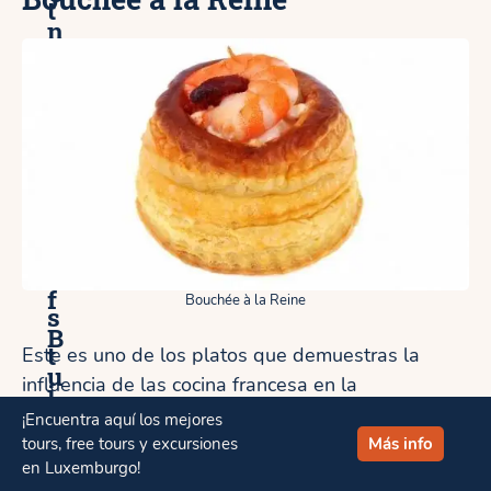
t
n
r
H
e
o
n
p
t
-
u
O
r
f
í
f
Bouchée à la Reine
s
B
t
Este es uno de los platos que demuestras la
u
influencia de las cocina francesa en la
i
s
gastronomía de Luxemburgo. Originario de
¡Encuentra aquí los mejores
c
Francia, el Bouchée à la Reine es también muy
tours, free tours y excursiones
Más info
T
o
en Luxemburgo!
popular en su país vecino.
o