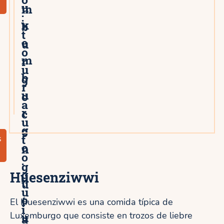
u
m
:
x
b
t
e
u
o
m
r
u
b
g
r
u
o
a
r
c
u
g
o
t
s
o
n
o
:
g
g
Huesenziwwi
t
u
u
o
í
El Huesenziwwi es una comida típica de
i
Luxemburgo que consiste en trozos de liebre
u
a