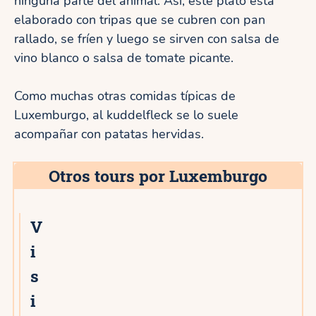
ninguna parte del animal. Así, este plato está
elaborado con tripas que se cubren con pan
rallado, se fríen y luego se sirven con salsa de
vino blanco o salsa de tomate picante.
Como muchas otras comidas típicas de
Luxemburgo, al kuddelfleck se lo suele
acompañar con patatas hervidas.
Otros tours por Luxemburgo
V
i
s
i