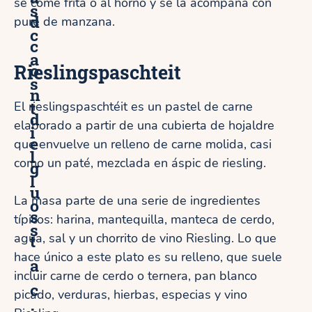
se come frita o al horno y se la acompaña con
s
d
puré de manzana.
c
c
a
o
Rieslingspaschteit
s
n
t
El rieslingspaschtéit es un pastel de carne
d
elaborado a partir de una cubierta de hojaldre
i
e
que envuelve un relleno de carne molida, casi
l
como un paté, mezclada en áspic de riesling.
g
l
u
La masa parte de una serie de ingredientes
o
s
típicos: harina, mantequilla, manteca de cerdo,
s
t
agua, sal y un chorrito de vino Riesling. Lo que
hace único a este plato es su relleno, que suele
a
incluir carne de cerdo o ternera, pan blanco
c
picado, verduras, hierbas, especias y vino