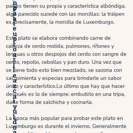
n
países tienen su propia y característica albóndiga,
p
c
a
algo parecido sucede con las morcillas: la träipen
i
a
es, precisamente, la morcilla de Luxemburgo.
t
e
u
p
Este plato se elabora combinando carne de
r
cabeza de cerdo molida, pulmones, riñones y
o
a
lenguas u otros despojos del cerdo con sangre de
r
cerdo, repollo, cebollas y pan duro. Una vez que
l
l
se tiene todo esto bien mezclado, se sazona con
e
sal, pimienta y especias para brindarle un sabor
a
z
único y característico.Lo último que hay que hacer
c
después es lo de siempre: embutirlo en una tripa,
a
i
darle forma de salchicha y cocinarla.
y
u
l
La época más popular para probar este plato en
d
o
Luxemburgo es durante el invierno. Generalmente
a