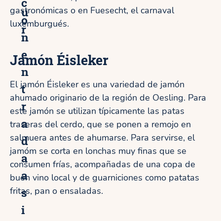
c
u
gastronómicas o en Fuesecht, el carnaval
o
luxemburgués.
r
n
e
Jamón Éisleker
n
El jamón Éisleker es una variedad de jamón
t
ahumado originario de la región de Oesling. Para
r
este jamón se utilizan típicamente las patas
a
traseras del cerdo, que se ponen a remojo en
salmuera antes de ahumarse. Para servirse, el
d
jamóm se corta en lonchas muy finas que se
a
consumen frías, acompañadas de una copa de
a
buen vino local y de guarniciones como patatas
s
fritas, pan o ensaladas.
i