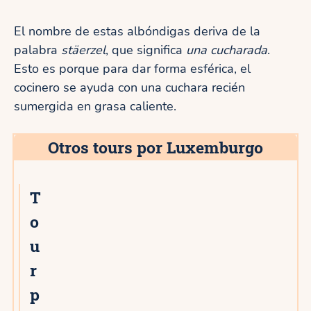
El nombre de estas albóndigas deriva de la
palabra
stäerzel
, que significa
una cucharada
.
Esto es porque para dar forma esférica, el
cocinero se ayuda con una cuchara recién
sumergida en grasa caliente.
Otros tours por Luxemburgo
T
o
u
r
p