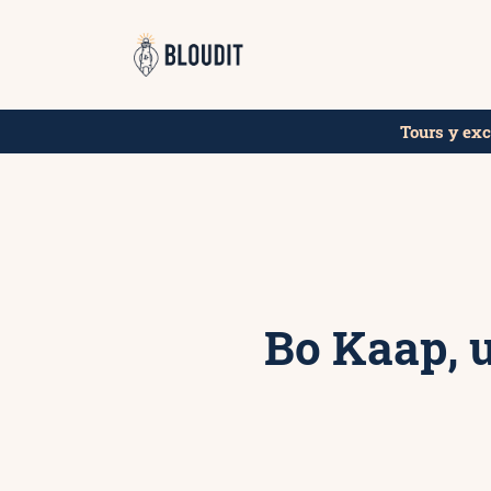
Saltar
¡Encuentra los 
al
contenido
Tours y ex
Bo Kaap, u