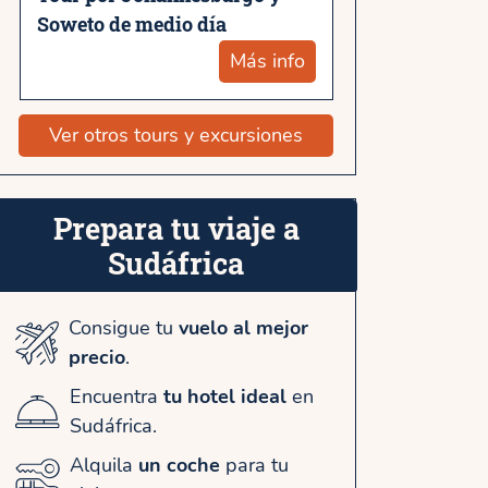
Soweto de medio día
Más info
Ver otros tours y excursiones
Prepara tu viaje a
Sudáfrica
Consigue tu
vuelo al mejor
precio
.
Encuentra
tu hotel ideal
en
Sudáfrica.
Alquila
un coche
para tu