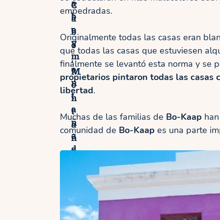
a
C
empedradas.
b
a
o
b
Originalmente todas las casas eran blan
y
o
que todas las casas que estuviesen alq
m
,
finalmente se levantó esta norma y se p
o
M
propietarios pintaron todas las casas 
n
o
libertad
.
t
n
a
t
Muchas de las familias de
Bo-Kaap
han 
ñ
a
comunidad de
Bo-Kaap
es una parte imp
a
ñ
d
a
e
d
l
e
a
l
M
a
e
M