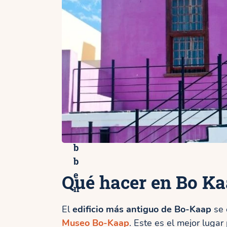
s
e
a
s
a
e
I
s
l
a
R
o
b
b
e
Qué hacer en Bo K
n
El
edificio más antiguo de Bo-Kaap
se 
Museo Bo-Kaap
. Este es el mejor lugar