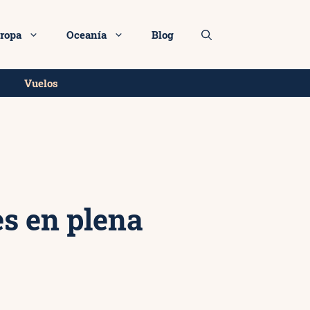
Más info
ropa
Oceanía
Blog
Vuelos
es en plena