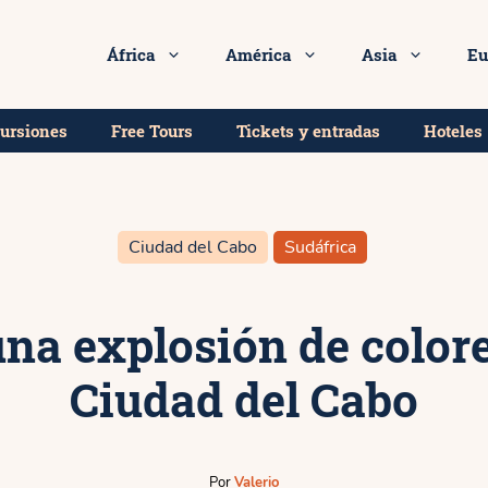
mejores tours y excursiones en Ciudad del Cabo!
África
América
Asia
Eu
cursiones
Free Tours
Tickets y entradas
Hoteles
Ciudad del Cabo
Sudáfrica
na explosión de color
Ciudad del Cabo
Por
Valerio