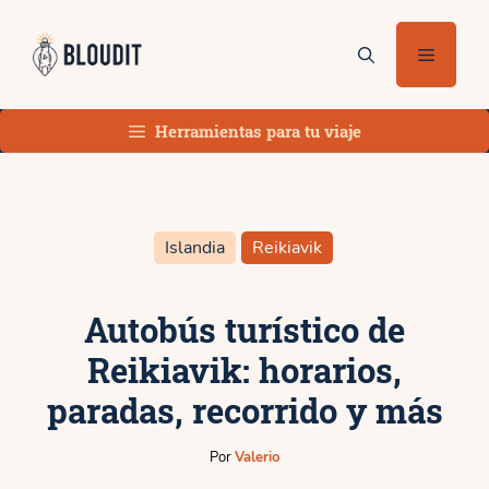
Saltar
al
Menú
contenido
Herramientas para tu viaje
Islandia
Reikiavik
Autobús turístico de
Reikiavik: horarios,
paradas, recorrido y más
Por
Valerio