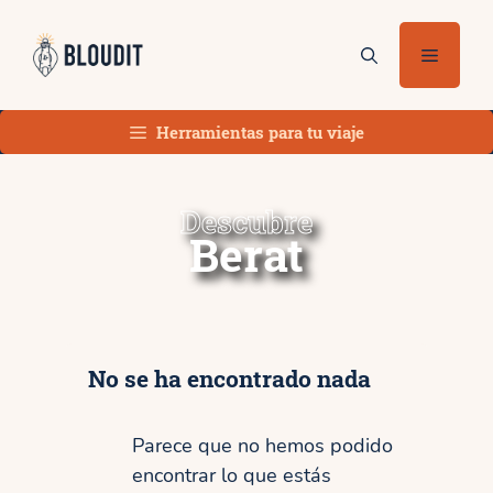
Saltar
al
Menú
contenido
Herramientas para tu viaje
Descubre
Berat
No se ha encontrado nada
Parece que no hemos podido
encontrar lo que estás