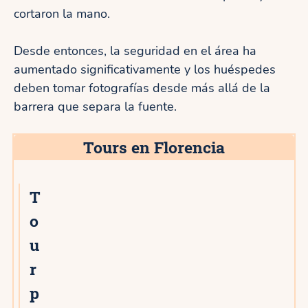
cortaron la mano.
Desde entonces, la seguridad en el área ha
aumentado significativamente y los huéspedes
deben tomar fotografías desde más allá de la
barrera que separa la fuente.
Tours en Florencia
T
o
u
r
p