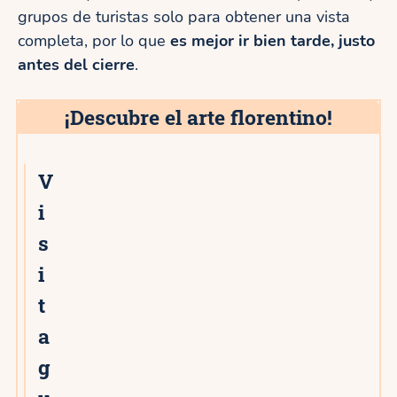
grupos de turistas solo para obtener una vista
completa, por lo que
es mejor ir bien tarde, justo
antes del cierre
.
¡Descubre el arte florentino!
V
i
s
i
t
a
g