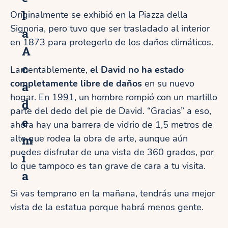
l
Originalmente se exhibió en la Piazza della
Signoria, pero tuvo que ser trasladado al interior
a
en 1873 para protegerlo de los daños climáticos.
A
c
Lamentablemente,
el David no ha estado
completamente libre de daños
en su nuevo
a
hogar. En 1991, un hombre rompió con un martillo
d
parte del dedo del pie de David. “Gracias” a eso,
e
ahora hay una barrera de vidrio de 1,5 metros de
m
alto que rodea la obra de arte, aunque aún
puedes disfrutar de una vista de 360 grados, por
i
lo que tampoco es tan grave de cara a tu visita.
a
Si vas temprano en la mañana, tendrás una mejor
vista de la estatua porque habrá menos gente.