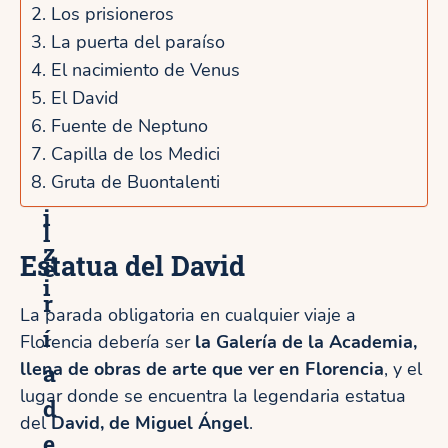
r
2. Los prisioneros
o
i
í
3. La puerta del paraíso
r
a
4. El nacimiento de Venus
a
l
5. El David
U
a
6. Fuente de Neptuno
f
7. Capilla de los Medici
G
f
8. Gruta de Buontalenti
a
i
l
z
Estatua del David
e
i
r
La parada obligatoria en cualquier viaje a
í
Florencia debería ser
la Galería de la Academia,
a
llena de obras de arte que ver en Florencia
, y el
lugar donde se encuentra la legendaria estatua
d
del
David, de Miguel Ángel
.
e