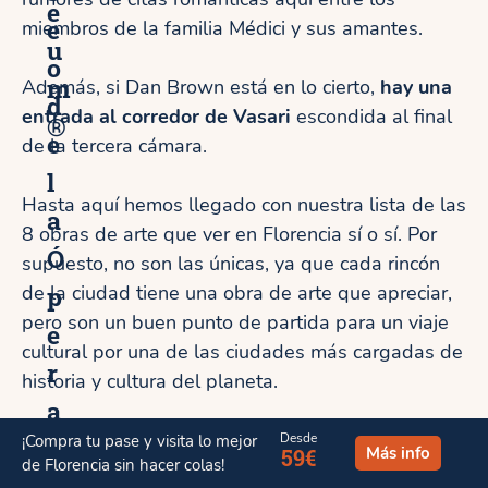
e
e
miembros de la familia Médici y sus amantes.
u
o
m
Además, si Dan Brown está en lo cierto,
hay una
d
entrada al corredor de Vasari
escondida al final
®
e
de la tercera cámara.
l
Hasta aquí hemos llegado con nuestra lista de las
a
8 obras de arte que ver en Florencia sí o sí. Por
Ó
supuesto, no son las únicas, ya que cada rincón
p
de la ciudad tiene una obra de arte que apreciar,
pero son un buen punto de partida para un viaje
e
cultural por una de las ciudades más cargadas de
r
historia y cultura del planeta.
a
¿Conoces alguna de estas? ¿Crees que falta
Desde
¡Compra tu pase y visita lo mejor
d
Más info
59€
de Florencia sin hacer colas!
alguna en esta lista? ¡Déjanos tus comentarios!
e