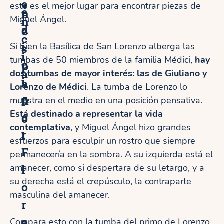
e
este es el mejor lugar para encontrar piezas de
é
n
Miguel Ángel.
n
d
e
c
i
Si bien la Basílica de San Lorenzo alberga las
s
i
tumbas de 50 miembros de la familia Médici,
hay
c
p
a
dos tumbas de mayor interés: las de Giuliano y
i
a
Lorenzo de Médici
. La tumba de Lorenzo lo
p
ñ
muestra en el medio en una posición pensativa.
Está destinado a representar la vida
o
o
contemplativa
, y Miguel Ángel hizo grandes
r
l
esfuerzos para esculpir un rostro que siempre
F
permanecería en la sombra. A su izquierda está el
l
amanecer, como si despertara de su letargo, y a
su derecha está el crepúsculo, la contraparte
o
masculina del amanecer.
r
e
Compara esto con la tumba del primo de Lorenzo,