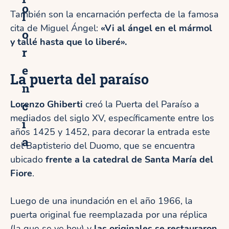
o
También son la encarnación perfecta de la famosa
l
cita de Miguel Ángel:
«Vi al ángel en el mármol
o
y tallé hasta que lo liberé».
r
e
La puerta del paraíso
n
c
Lorenzo Ghiberti
creó la Puerta del Paraíso a
mediados del siglo XV, específicamente entre los
i
años 1425 y 1452, para decorar la entrada este
a
del Baptisterio del Duomo, que se encuentra
ubicado
frente a la catedral de Santa María del
Fiore
.
Luego de una inundación en el año 1966, la
puerta original fue reemplazada por una réplica
(la que se ve hoy) y
las originales se restauraron