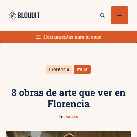
Saltar
al
Menú
contenido
Herramientas para tu viaje
Florencia
Italia
8 obras de arte que ver en
Florencia
Por
Valerio