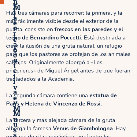
n
F
M
t
Hay tres cámaras para recorrer: la primera, y la
l
a
más fácilmente visible desde el exterior de la
e
o
r
puerta, consiste en
frescos en las paredes y el
r
r
techo de Bernardino Poccetti
. Está destinada a
c
a
crear la ilusión de una gruta natural, un refugio
e
o
c
para que los pastores se protejan de los animales
n
s
salvajes. Originalmente albergó a «Los
t
c
prisioneros» de Miguel Ángel antes de que fueran
i
trasladados a la Academia.
i
v
a
La segunda cámara contiene una
estatua de
e
y
París y Helena de Vincenzo de Rossi
.
M
M
u
La tercera y más alejada cámara de la gruta
u
alberga la famosa
s
Venus de Giambologna
. Hay
s
rumores de citas románticas aquí entre los