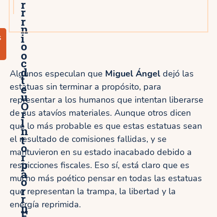
r
r
r
n
i
s
o
o
c
d
Algunos especulan que
Miguel Ángel
dejó las
t
estatuas sin terminar a propósito, para
e
u
representar a los humanos que intentan liberarse
O
r
de sus atavíos materiales. Aunque otros dicen
l
que lo más probable es que estas estatuas sean
n
t
el resultado de comisiones fallidas, y se
o
mantuvieron en su estado inacabado debido a
r
p
restricciones fiscales. Eso sí, está claro que es
a
mucho más poético pensar en todas las estatuas
o
r
que representan la trampa, la libertad y la
r
energía reprimida.
n
F