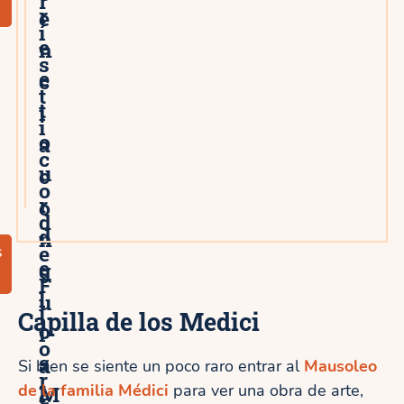
r
r
e
í
e
n
s
e
c
t
t
i
i
o
a
c
u
c
o
r
o
d
d
n
e
s
e
g
F
l
u
l
Capilla de los Medici
o
í
o
s
a
Si bien se siente un poco raro entrar al
Mausoleo
r
de la familia Médici
M
para ver una obra de arte,
e