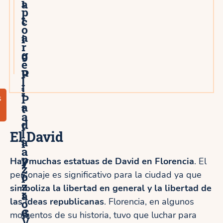
i
a
p
t
c
o
a
i
r
g
o
e
u
P
l
i
i
P
s
a
t
a
d
t
l
El David
a
i
a
p
y
Hay muchas estatuas de David en Florencia
. El
z
personaje es significativo para la ciudad ya que
o
l
z
simboliza la libertad en general y la libertad de
r
a
las ideas republicanas
o
. Florencia, en algunos
e
G
momentos de su historia, tuvo que luchar para
V