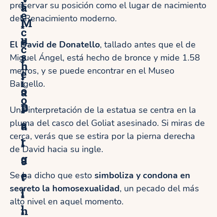
l
preservar su posición como el lugar de nacimiento
a
e
del Renacimiento moderno.
M
l
c
u
e
El David de Donatello
, tallado antes que el de
c
s
r
Miguel Ángel, está hecho de bronce y mide 1.58
h
metros, y se puede encontrar en el Museo
e
í
i
Bargello.
o
a
o
B
P
Una interpretación de la estatua se centra en la
a
pluma del casco del Goliat asesinado. Si miras de
a
cerca, verás que se estira por la pierna derecha
r
l
de David hacia su ingle.
g
a
e
t
Se ha dicho que esto
simboliza y condona en
secreto la homosexualidad
, un pecado del más
l
i
alto nivel en aquel momento.
l
n