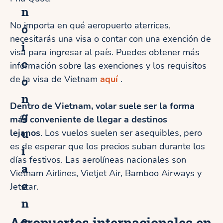
n
No importa en qué aeropuerto aterrices,
ó
necesitarás una visa o contar con una exención de
i
visa para ingresar al país. Puedes obtener más
c
información sobre las exenciones y los requisitos
de la visa de Vietnam
o
aquí
.
n
Dentro de Vietnam, volar suele ser la forma
g
más conveniente de llegar a destinos
u
lejanos
. Los vuelos suelen ser asequibles, pero
es de esperar que los precios suban durante los
í
días festivos. Las aerolíneas nacionales son
a
Vietnam Airlines, Vietjet Air, Bamboo Airways y
e
Jetstar.
n
e
Aeropuertos internacionales en