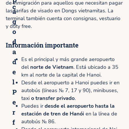
P
de inmigración para aquellos que necesitan pagar
c
a
las tarifas de visado en Dongs vietnamitas. La
terminal también cuenta con consignas, vestuario
g
y duty free.
o
d
Información importante
a
Es el principal y más grande aeropuerto
d
del
norte de Vietnam
. Está ubicado a 35
e
km al norte de la capital de Hanoi.
l
Desde el aeropuerto a Hanoi puedes ir en
autobús (líneas № 7, 17 y 90), minibuses,
P
taxi
o transfer privado
.
e
Puedes ir
desde el aeropuerto hasta la
r
estación de tren de Hanói
en la línea de
f
autobús № 86.