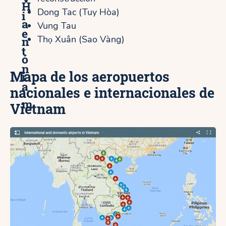
H
Dong Tac (Tuy Hòa)
i
a
Vung Tau
e
n
Thọ Xuân (Sao Vàng)
t
ó
n
Mapa de los aeropuertos
i
a
nacionales e internacionales de
m
Vietnam