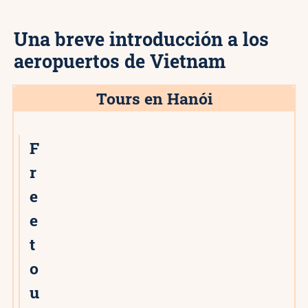
Una breve introducción a los
aeropuertos de Vietnam
Tours en Hanói
F
r
e
e
t
o
u