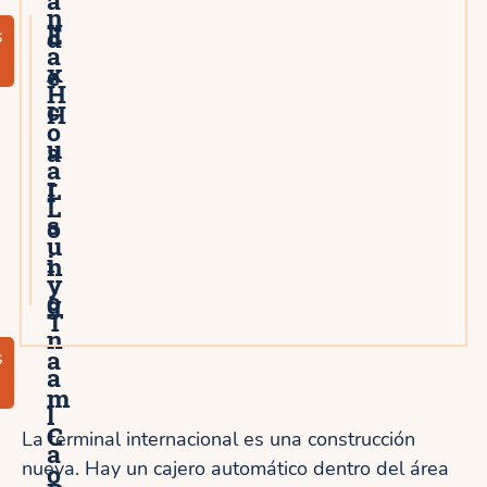
n
E
d
s
a
x
e
H
c
H
o
u
a
a
r
L
L
s
o
u
i
n
y
ó
g
T
n
a
s
a
m
l
C
La terminal internacional es una construcción
a
nueva. Hay un cajero automático dentro del área
o