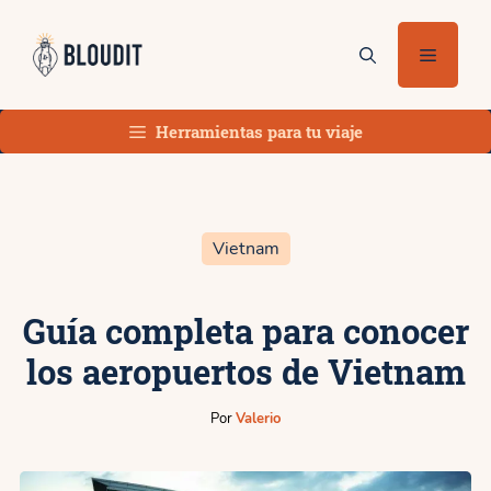
Saltar
al
Menú
contenido
Herramientas para tu viaje
Vietnam
Guía completa para conocer
los aeropuertos de Vietnam
Por
Valerio