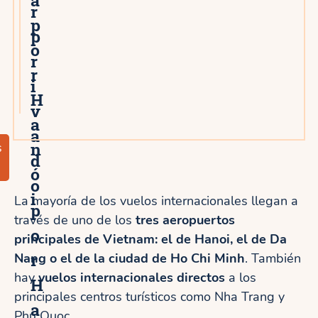
r
p
p
o
r
r
i
H
v
a
a
n
s
d
ó
o
i
La mayoría de los vuelos internacionales llegan a
p
través de uno de los
tres aeropuertos
o
principales de Vietnam: el de Hanoi, el de Da
r
Nang o el de la ciudad de Ho Chi Minh
. También
hay
vuelos internacionales directos
a los
H
principales centros turísticos como Nha Trang y
a
Phu Quoc.