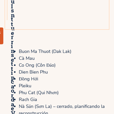
ú
I
s
n
t
t
u
e
s
r
r
í
n
Buon Ma Thuot (Dak Lak)
s
Cà Mau
e
t
Co Ong (Côn Đảo)
t
i
Dien Bien Phu
p
Đồng Hới
c
a
Pleiku
o
Phu Cat (Qui Nhơn)
r
d
Rach Gia
a
Nà Sản (Sơn La) – cerrado, planificando la
e
V
reconstrucción