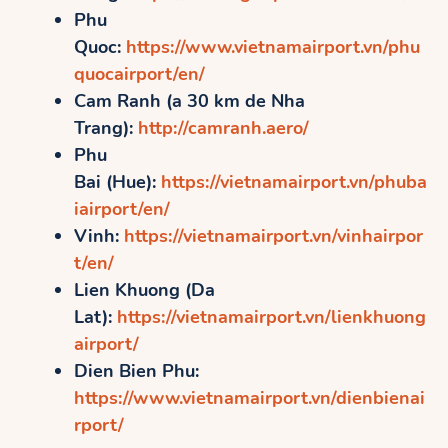
Phu
Quoc:
https://www.vietnamairport.vn/phu
quocairport/en/
Cam Ranh (a 30 km de Nha
Trang):
http://camranh.aero/
Phu
Bai (Hue):
https://vietnamairport.vn/phuba
iairport/en/
Vinh:
https://vietnamairport.vn/vinhairpor
t/en/
Lien Khuong (Da
Lat):
https://vietnamairport.vn/lienkhuong
airport/
Dien Bien Phu:
https://www.vietnamairport.vn/dienbienai
rport/