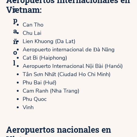
s
Vietnam:
p
Can Tho
a
Chu Lai
ñ
Lien Khuong (Da Lat)
Aeropuerto internacional de Đà Nẵng
o
Cat Bi (Haiphong)
l
Aeropuerto Internacional Nội Bài (Hanói)
Tân Sơn Nhất (Ciudad Ho Chi Minh)
Phu Bai (Huế)
Cam Ranh (Nha Trang)
Phu Quoc
Vinh
Aeropuertos nacionales en