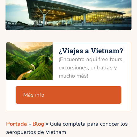
¿Viajas a Vietnam?
¡Encuentra aquí free tours,
excursiones, entradas y
mucho más!
Más info
Portada
»
Blog
»
Guía completa para conocer los
aeropuertos de Vietnam