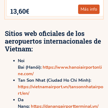
Más info
13,60€
Sitios web oficiales de los
aeropuertos internacionales de
Vietnam:
Noi
Bai (Hanói):
https://www.hanoiairportonli
ne.com/
Tan Son Nhat (Ciudad Ho Chi Minh):
https://vietnamairport.vn/tansonnhatairpo
rt/en/
Da
Nang:
https://danangairportterminal.vn/